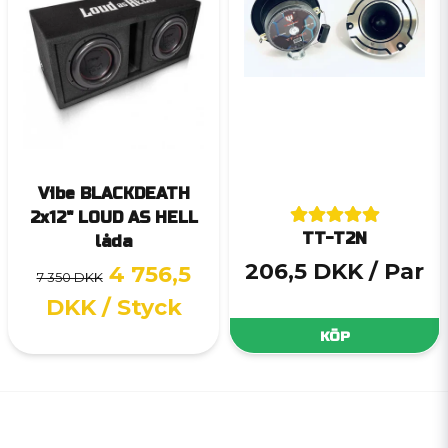
Vibe BLACKDEATH
2x12" LOUD AS HELL
TT-T2N
låda
206,5 DKK
/ Par
4 756,5
7 350 DKK
DKK
/ Styck
KÖP