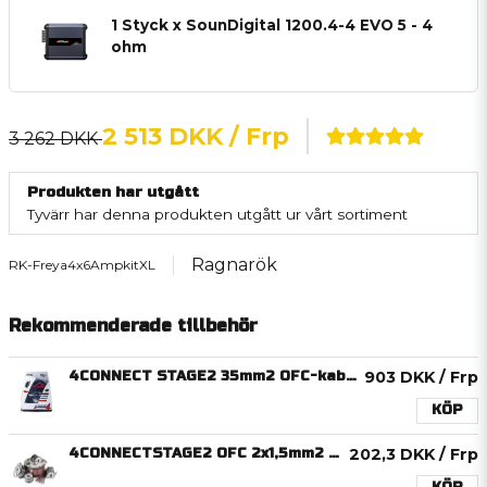
1 Styck x SounDigital 1200.4-4 EVO 5 - 4
ohm
2 513 DKK
/ Frp
3 262 DKK
Produkten har utgått
Tyvärr har denna produkten utgått ur vårt sortiment
Ragnarök
RK-Freya4x6AmpkitXL
Rekommenderade tillbehör
4CONNECT STAGE2 35mm2 OFC-kabelkit för slutsteg
903 DKK
/ Frp
KÖP
4CONNECTSTAGE2 OFC 2x1,5mm2 Minitrumma 15m
202,3 DKK
/ Frp