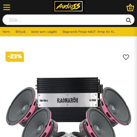
Hem
Billjud
Varor som utgått
Ragnarök Freya 4x6.5" Amp kit XL
-
23
%