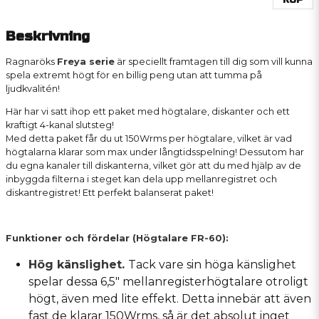
KÖP
Beskrivning
Ragnaröks
Freya serie
är speciellt framtagen till dig som vill kunna
spela extremt högt för en billig peng utan att tumma på
ljudkvalitén!
Här har vi satt ihop ett paket med högtalare, diskanter och ett
kraftigt 4-kanal slutsteg!
Med detta paket får du ut 150Wrms per högtalare, vilket är vad
högtalarna klarar som max under långtidsspelning! Dessutom har
du egna kanaler till diskanterna, vilket gör att du med hjälp av de
inbyggda filterna i steget kan dela upp mellanregistret och
diskantregistret! Ett perfekt balanserat paket!
Funktioner och fördelar (Högtalare FR-60):
Hög känslighet.
Tack vare sin höga känslighet
spelar dessa 6,5" mellanregisterhögtalare otroligt
högt, även med lite effekt. Detta innebär att även
fast de klarar 150Wrms, så är det absolut inget