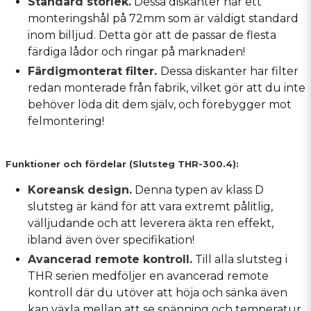
Standard storlek.
Dessa diskanter har ett
monteringshål på 72mm som är väldigt standard
inom billjud. Detta gör att de passar de flesta
färdiga lådor och ringar på marknaden!
Färdigmonterat filter.
Dessa diskanter har filter
redan monterade från fabrik, vilket gör att du inte
behöver löda dit dem själv, och förebygger mot
felmontering!
Funktioner och fördelar (Slutsteg THR-300.4):
Koreansk design.
Denna typen av klass D
slutsteg är känd för att vara extremt pålitlig,
välljudande och att leverera äkta ren effekt,
ibland även över specifikation!
Avancerad remote kontroll.
Till alla slutsteg i
THR serien medföljer en avancerad remote
kontroll där du utöver att höja och sänka även
kan växla mellan att se spänning och temperatur