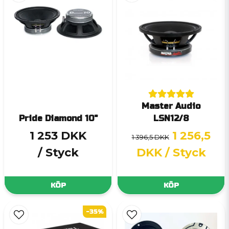
Master Audio
Pride Diamond 10"
LSN12/8
1 253 DKK
1 256,5
1 396,5 DKK
/ Styck
DKK
/ Styck
KÖP
KÖP
-35%