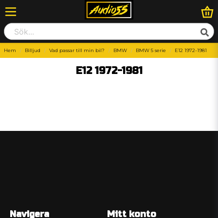
Hem
Billjud
Vad passar till min bil?
BMW
BMW 5 serie
E12 1972-1981
E12 1972-1981
Navigera
Mitt konto