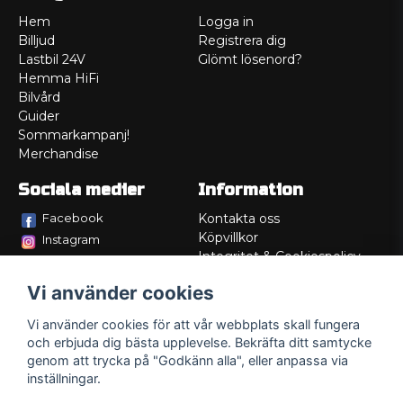
Hem
Logga in
Billjud
Registrera dig
Lastbil 24V
Glömt lösenord?
Hemma HiFi
Bilvård
Guider
Sommarkampanj!
Merchandise
Sociala medier
Information
Facebook
Kontakta oss
Köpvillkor
Instagram
Integritet & Cookiespolicy
TikTok
Retur
Vi använder cookies
Service/Garanti
Felsökningsguider
Vi använder cookies för att vår webbplats skall fungera
Lådritning
och erbjuda dig bästa upplevelse. Bekräfta ditt samtycke
Om oss
genom att trycka på "Godkänn alla", eller anpassa via
inställningar.