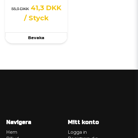
41,3 DKK
55,3 DKK
/ Styck
Bevaka
Navigera
Mitt konto
Hem
Logga in