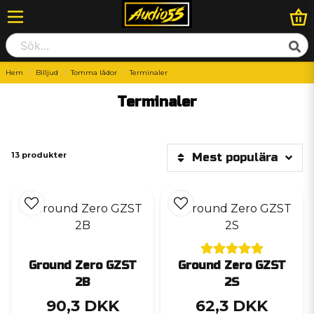
Hem
Billjud
Tomma lådor
Terminaler
Terminaler
13 produkter
Mest populära
Ground Zero GZST
Ground Zero GZST
2B
2S
90,3 DKK
62,3 DKK