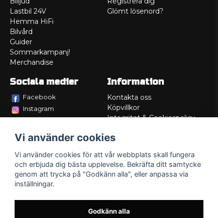
Billjud
Registrera dig
Lastbil 24V
Glömt lösenord?
Hemma HiFi
Bilvård
Guider
Sommarkampanj!
Merchandise
Sociala medier
Information
Facebook
Kontakta oss
Köpvillkor
Instagram
Integritet & Cookiespolicy
TikTok
Retur
Vi använder cookies
Service/Garanti
Felsökningsguider
Vi använder cookies för att vår webbplats skall fungera
Lådritning
och erbjuda dig bästa upplevelse. Bekräfta ditt samtycke
Om oss
genom att trycka på "Godkänn alla", eller anpassa via
inställningar.
Godkänn alla