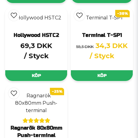
-38%
Hollywood HSTC2
Terminal T-SP1
69,3 DKK
34,3 DKK
55,3 DKK
/ Styck
/ Styck
KÖP
KÖP
-25%
Ragnarök 80x80mm
Push-terminal