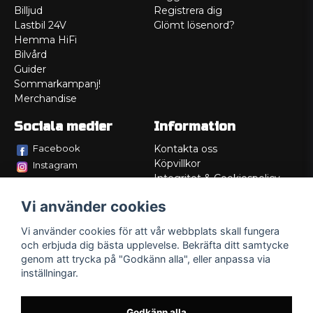
Billjud
Registrera dig
Lastbil 24V
Glömt lösenord?
Hemma HiFi
Bilvård
Guider
Sommarkampanj!
Merchandise
Sociala medier
Information
Facebook
Kontakta oss
Köpvillkor
Instagram
Integritet & Cookiespolicy
TikTok
Retur
Vi använder cookies
Service/Garanti
Felsökningsguider
Vi använder cookies för att vår webbplats skall fungera
Lådritning
och erbjuda dig bästa upplevelse. Bekräfta ditt samtycke
Om oss
genom att trycka på "Godkänn alla", eller anpassa via
inställningar.
Godkänn alla