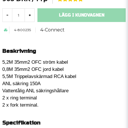
LÄGG I KUNDVAGNEN
-
+
4-Connect
4-800235
Beskrivning
5,2M 35mm2 OFC ström kabel
0,8M 35mm2 OFC jord kabel
5,5M Trippelavskärmad RCA kabel
ANL säkring 150A
Vattentålig ANL säkringshållare
2 x ring terminal
2 x fork terminal.
Specifikation