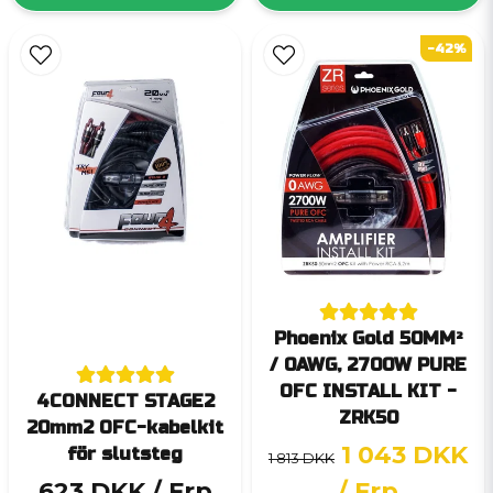
-42%
Phoenix Gold 50MM²
/ 0AWG, 2700W PURE
OFC INSTALL KIT -
4CONNECT STAGE2
ZRK50
20mm2 OFC-kabelkit
1 043 DKK
för slutsteg
1 813 DKK
623 DKK
/ Frp
/ Frp