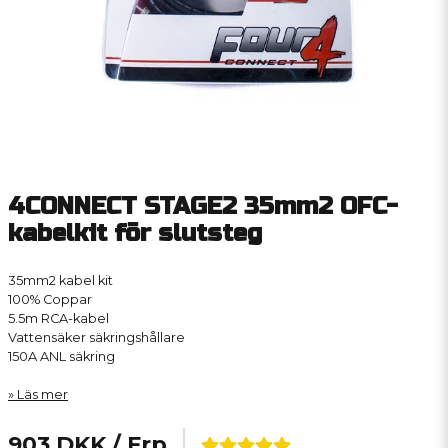
4CONNECT STAGE2 35mm2 OFC-
kabelkit för slutsteg
35mm2 kabel kit
100% Coppar
5.5m RCA-kabel
Vattensäker säkringshållare
150A ANL säkring
Läs mer
903 DKK
/ Frp