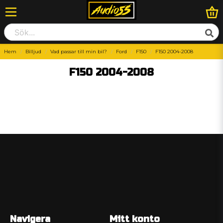
Hem
Billjud
Vad passar till min bil?
Ford
F150
F150 2004-2008
F150 2004-2008
Navigera
Mitt konto