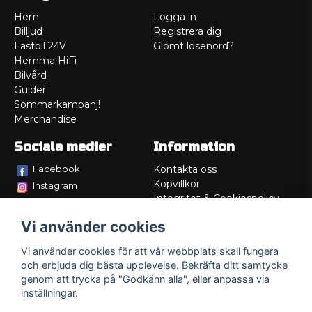
Hem
Logga in
Billjud
Registrera dig
Lastbil 24V
Glömt lösenord?
Hemma HiFi
Bilvård
Guider
Sommarkampanj!
Merchandise
Sociala medier
Information
Facebook
Kontakta oss
Köpvillkor
Instagram
Integritet & Cookiespolicy
TikTok
Retur
Vi använder cookies
Service/Garanti
Felsökningsguider
Vi använder cookies för att vår webbplats skall fungera
Lådritning
och erbjuda dig bästa upplevelse. Bekräfta ditt samtycke
Om oss
genom att trycka på "Godkänn alla", eller anpassa via
inställningar.