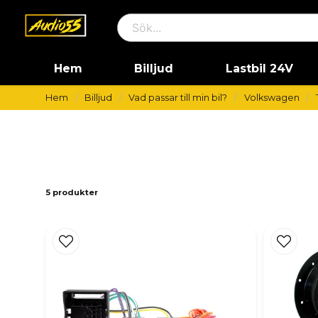
Hem
Billjud
Lastbil 24V
Hem
Billjud
Vad passar till min bil?
Volkswagen
5 produkter