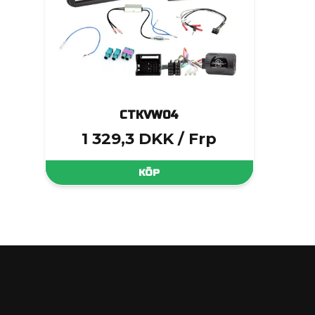
CTKVW04
1 329,3 DKK
/ Frp
KÖP