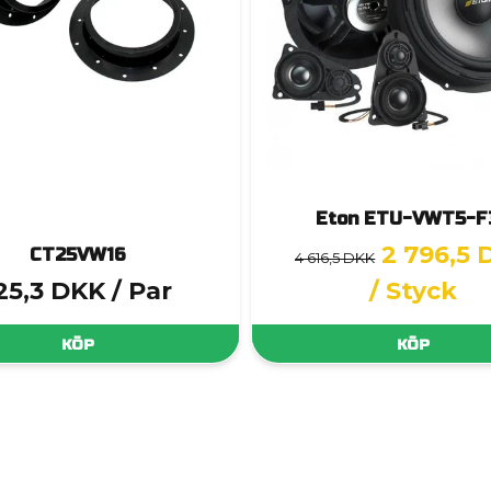
Eton ETU-VWT5-F
2 796,5 
CT25VW16
4 616,5 DKK
25,3 DKK
/ Par
/ Styck
KÖP
KÖP