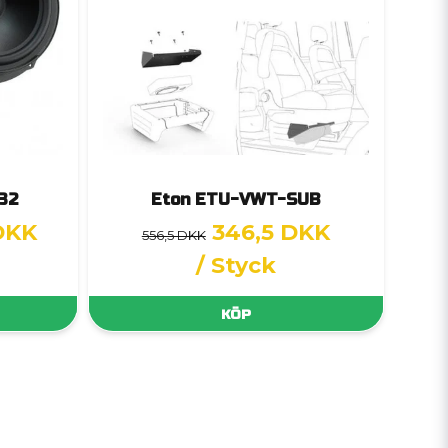
32
Eton ETU-VWT-SUB
DKK
346,5 DKK
556,5 DKK
/ Styck
KÖP