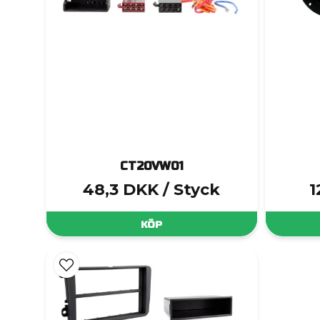
CT20VW01
48,3 DKK
/ Styck
1
KÖP