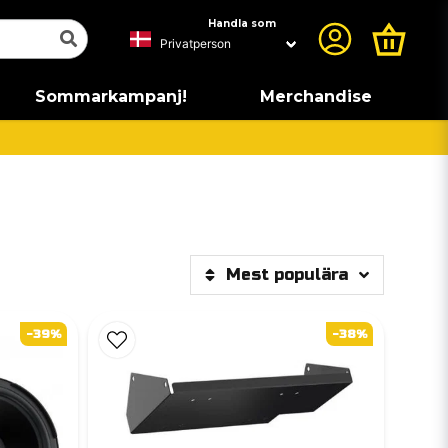
Handla som
Sommarkampanj!
Merchandise
Mest populära
-39%
-38%