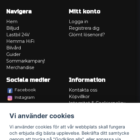
Navigera
Mitt konto
Hem
Logga in
Billjud
Registrera dig
Lastbil 24V
Glömt lösenord?
Hemma HiFi
Bilvård
Guider
Sommarkampanj!
Merchandise
Sociala medier
Information
Facebook
Kontakta oss
Köpvillkor
Instagram
Integritet & Cookiespolicy
TikTok
Retur
Vi använder cookies
Service/Garanti
Felsökningsguider
Vi använder cookies för att vår webbplats skall fungera
Lådritning
och erbjuda dig bästa upplevelse. Bekräfta ditt samtycke
Om oss
genom att trycka på "Godkänn alla", eller anpassa via