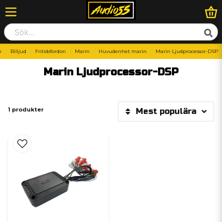
m
Billjud
Fritidsfordon
Marin
Huvudenhet marin
Marin Ljudprocessor-DSP
Marin Ljudprocessor-DSP
1 produkter
Mest populära