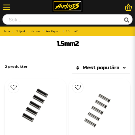
Hem
Billjud
Kablar
Ändhylsor
1.5mm2
1.5mm2
2 produkter
Mest populära