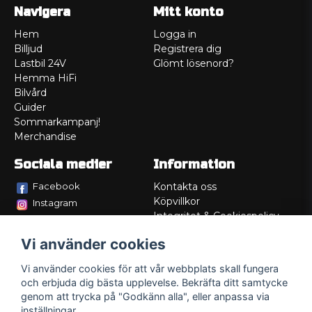
Navigera
Mitt konto
Hem
Logga in
Billjud
Registrera dig
Lastbil 24V
Glömt lösenord?
Hemma HiFi
Bilvård
Guider
Sommarkampanj!
Merchandise
Sociala medier
Information
Facebook
Kontakta oss
Köpvillkor
Instagram
Integritet & Cookiespolicy
TikTok
Retur
Vi använder cookies
Service/Garanti
Felsökningsguider
Vi använder cookies för att vår webbplats skall fungera
Lådritning
och erbjuda dig bästa upplevelse. Bekräfta ditt samtycke
Om oss
genom att trycka på "Godkänn alla", eller anpassa via
inställningar.