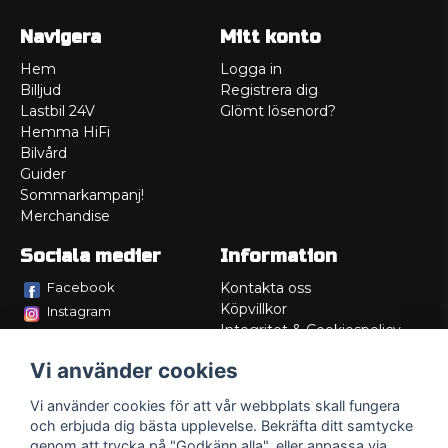
Navigera
Mitt konto
Hem
Logga in
Billjud
Registrera dig
Lastbil 24V
Glömt lösenord?
Hemma HiFi
Bilvård
Guider
Sommarkampanj!
Merchandise
Sociala medier
Information
Facebook
Kontakta oss
Köpvillkor
Instagram
Integritet & Cookiespolicy
TikTok
Retur
Vi använder cookies
Service/Garanti
Felsökningsguider
Vi använder cookies för att vår webbplats skall fungera
Lådritning
och erbjuda dig bästa upplevelse. Bekräfta ditt samtycke
Om oss
genom att trycka på "Godkänn alla", eller anpassa via