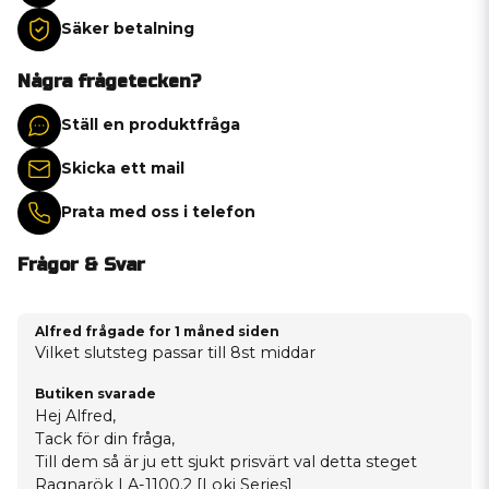
Säker betalning
Några frågetecken?
Ställ en produktfråga
Skicka ett mail
Prata med oss i telefon
Frågor & Svar
Alfred frågade
for 1 måned siden
Vilket slutsteg passar till 8st middar
Butiken svarade
Hej Alfred,
Tack för din fråga,
Till dem så är ju ett sjukt prisvärt val detta steget
Ragnarök LA-1100.2 [Loki Series]