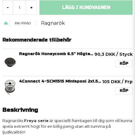
LÄGG I KUNDVAGNEN
-
+
Ragnarök
RK-FR60
Rekommenderade tillbehör
Ragnarök Honeycomb 6.5" Högtalargaller
90,3 DKK
/ Styck
KÖP
4Connect 4-SCM1515 Minispool 2x1.5mm2, 15m
105 DKK
/ Frp
KÖP
Beskrivning
Ragnaröks
Freya serie
är speciellt framtagen till dig som vill kunna
spela extremt högt för en billig peng utan att tumma på
ljudkvalitén!