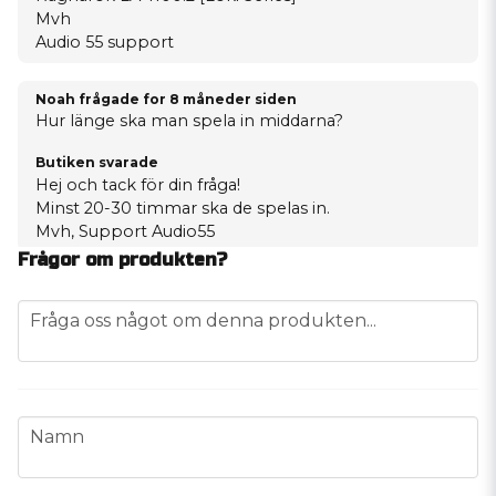
Mvh
Audio 55 support
Noah frågade
for 8 måneder siden
Hur länge ska man spela in middarna?
Butiken svarade
Hej och tack för din fråga!
Minst 20-30 timmar ska de spelas in.
Mvh, Support Audio55
Frågor om produkten?
karl joel frågade
for 9 måneder siden
Vilket slut säg till det här till 4 såna
question
Fråga oss något om denna produkten...
Butiken svarade
Hej Karl Joel,
Tack för din fråga,
Vill man hålla budgeten nere lite kör du med detta
name
Namn
Ragnarök FRA-180.2 [Freya series]
Vill man gå all in så kör du på detta
Ragnarök THR-650.2 [Thor series]