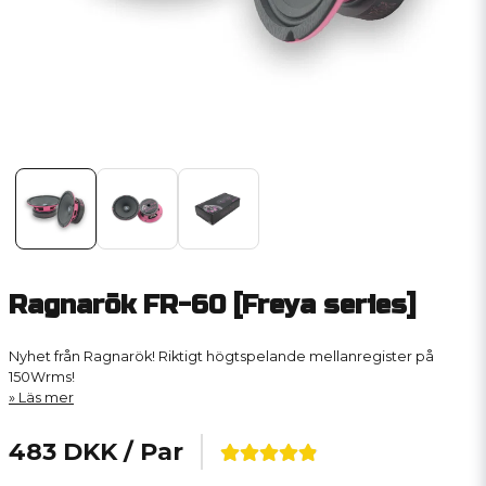
Ragnarök FR-60 [Freya series]
Nyhet från Ragnarök! Riktigt högtspelande mellanregister på
150Wrms!
Läs mer
483 DKK
/ Par