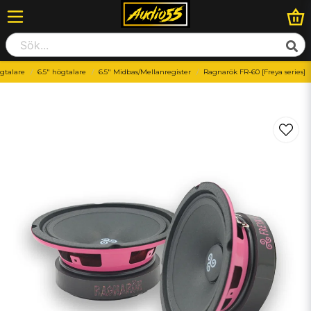
gtalare
6.5" högtalare
6.5" Midbas/Mellanregister
Ragnarök FR-60 [Freya series]