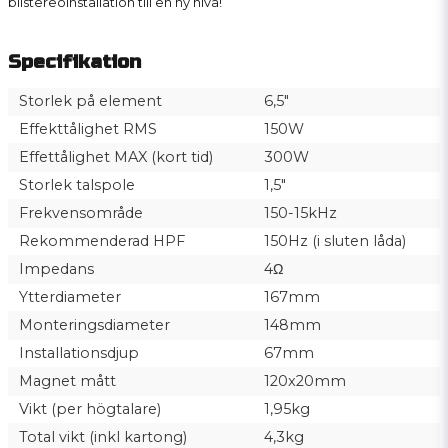
bilstereoinstallation till en ny nivå!
Specifikation
Storlek på element
6,5"
Effekttålighet RMS
150W
Effettålighet MAX (kort tid)
300W
Storlek talspole
1,5"
Frekvensområde
150-15kHz
Rekommenderad HPF
150Hz (i sluten låda)
Impedans
4Ω
Ytterdiameter
167mm
Monteringsdiameter
148mm
Installationsdjup
67mm
Magnet mått
120x20mm
Vikt (per högtalare)
1,95kg
Total vikt (inkl kartong)
4,3kg