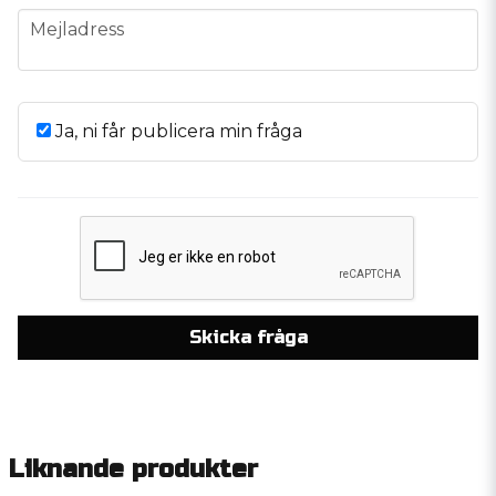
Mvh
email
Mejladress
Audio 55 support
Mikael aagaard frågade
for 1 år siden
Tjena. Jag tänkte sätta fyra stycken i varje dörr alltså
Ja, ni får publicera min fråga
8 stycken middar tänkte jah köpa vad för steg borde
jag ha? Och diskanten
Butiken svarade
Hej Mikael,
Tack för din fråga,
Då skulle vi rekommendera detta
Ragnarök FRT-100 [Freya Series]
SounDigital 800.4 EVO 6 - 4 Ohm
(Detta till
Skicka fråga
middarna)
SounDigital SD400.2 EVO-5 4ohm
(Detta till
diskanterna)
Mvh
Audio 55 support
Liknande produkter