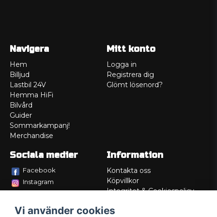
Navigera
Mitt konto
Hem
Logga in
Billjud
Registrera dig
Lastbil 24V
Glömt lösenord?
Hemma HiFi
Bilvård
Guider
Sommarkampanj!
Merchandise
Sociala medier
Information
Facebook
Kontakta oss
Köpvillkor
Instagram
Integritet & Cookiespolicy
TikTok
Retur
Vi använder cookies
Service/Garanti