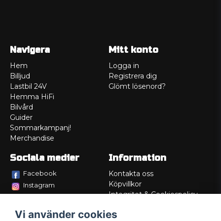
Navigera
Mitt konto
Hem
Logga in
Billjud
Registrera dig
Lastbil 24V
Glömt lösenord?
Hemma HiFi
Bilvård
Guider
Sommarkampanj!
Merchandise
Sociala medier
Information
Facebook
Kontakta oss
Köpvillkor
Instagram
Integritet & Cookiespolicy
TikTok
Retur
Vi använder cookies
Service/Garanti