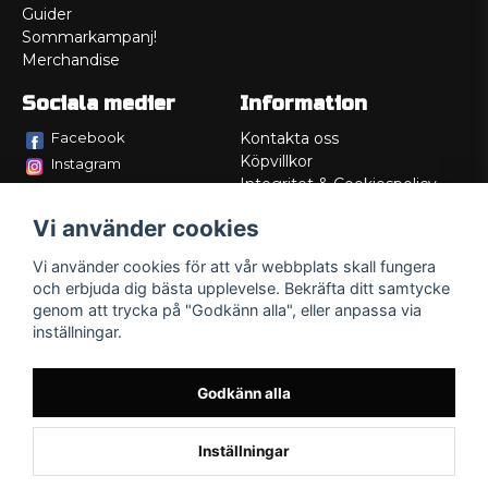
Guider
Sommarkampanj!
Merchandise
Sociala medier
Information
Facebook
Kontakta oss
Köpvillkor
Instagram
Integritet & Cookiespolicy
TikTok
Retur
Vi använder cookies
Service/Garanti
Felsökningsguider
Vi använder cookies för att vår webbplats skall fungera
Lådritning
och erbjuda dig bästa upplevelse. Bekräfta ditt samtycke
Om oss
genom att trycka på "Godkänn alla", eller anpassa via
inställningar.
Godkänn alla
Inställningar