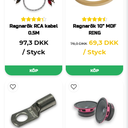
Ragnarök RCA kabel
Ragnarök 10" MDF
0.5M
RING
97,3 DKK
69,3 DKK
76,3 DKK
/ Styck
/ Styck
KÖP
KÖP