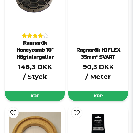
Ragnarök
Honeycomb 10"
Ragnarök HIFLEX
Högtalargaller
35mm² SVART
146,3 DKK
90,3 DKK
/ Styck
/ Meter
KÖP
KÖP