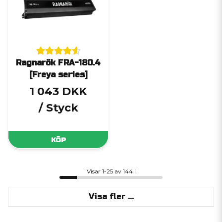
Ragnarök FRA-180.4
[Freya series]
1 043 DKK
/ Styck
KÖP
Visar 1-25 av 144 i
Visa fler ...