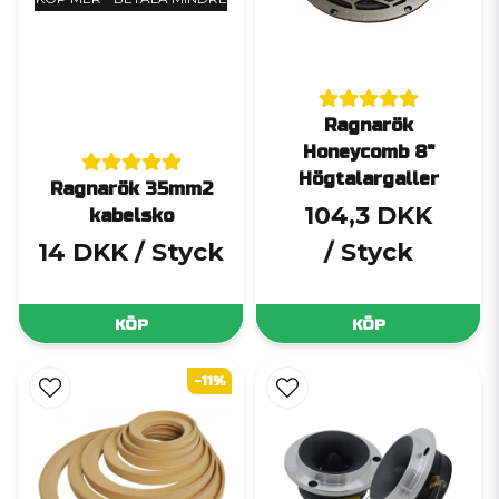
Ragnarök
Honeycomb 8"
Högtalargaller
Ragnarök 35mm2
104,3 DKK
kabelsko
14 DKK
/ Styck
/ Styck
KÖP
KÖP
-11%