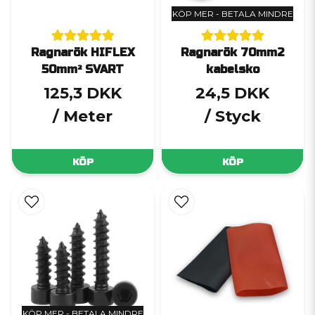
KÖP MER - BETALA MINDRE
Ragnarök HIFLEX
Ragnarök 70mm2
50mm² SVART
kabelsko
125,3 DKK
24,5 DKK
/ Meter
/ Styck
KÖP
KÖP
KÖP MER - BETALA MINDRE