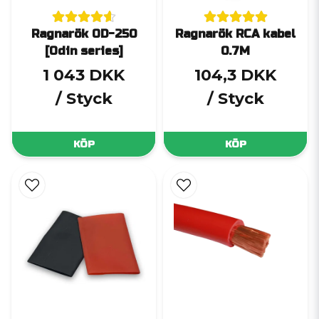
Ragnarök OD-250
Ragnarök RCA kabel
[Odin series]
0.7M
1 043 DKK
104,3 DKK
/ Styck
/ Styck
KÖP
KÖP