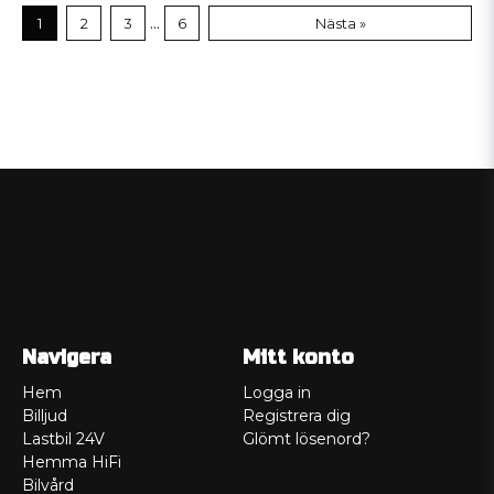
...
1
2
3
6
Nästa »
Navigera
Mitt konto
Hem
Logga in
Billjud
Registrera dig
Lastbil 24V
Glömt lösenord?
Hemma HiFi
Bilvård