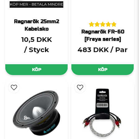
KÖP MER - BETALA MINDRE
Ragnarök 25mm2
Kabelsko
Ragnarök FR-60
10,5 DKK
[Freya series]
/ Styck
483 DKK
/ Par
KÖP
KÖP