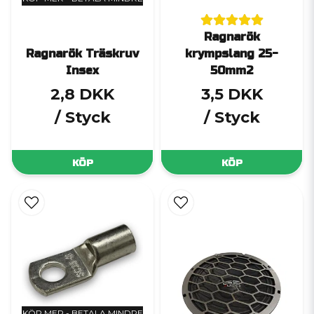
Ragnarök
Ragnarök Träskruv
krympslang 25-
Insex
50mm2
2,8 DKK
3,5 DKK
/ Styck
/ Styck
KÖP
KÖP
KÖP MER - BETALA MINDRE