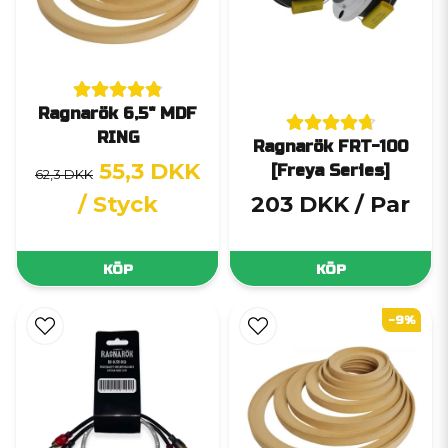
Ragnarök 6,5" MDF
RING
Ragnarök FRT-100
55,3 DKK
[Freya Series]
62,3 DKK
/ Styck
203 DKK
/ Par
KÖP
KÖP
-9%