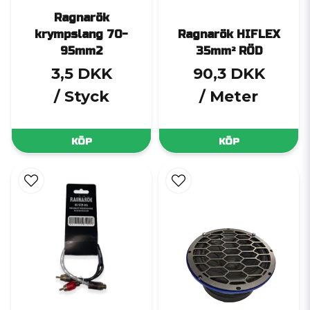
Ragnarök
krympslang 70-
Ragnarök HIFLEX
95mm2
35mm² RÖD
3,5 DKK
90,3 DKK
/ Styck
/ Meter
KÖP
KÖP