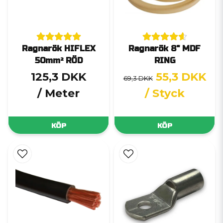
Ragnarök HIFLEX
Ragnarök 8" MDF
50mm² RÖD
RING
125,3 DKK
55,3 DKK
69,3 DKK
/ Meter
/ Styck
KÖP
KÖP