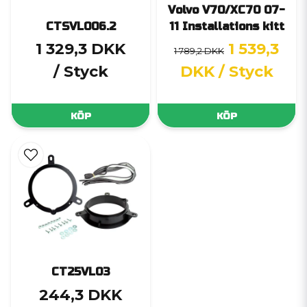
Volvo V70/XC70 07-
CTSVL006.2
11 Installations kitt
1 329,3 DKK
1 539,3
1 789,2 DKK
/ Styck
DKK
/ Styck
KÖP
KÖP
CT25VL03
244,3 DKK