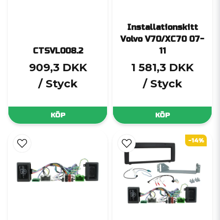
Installationskitt
Volvo V70/XC70 07-
CTSVL008.2
11
909,3 DKK
1 581,3 DKK
/ Styck
/ Styck
KÖP
KÖP
-14%