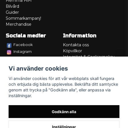
Hemma HiFi
Bilvård
Guider
Sommarkampanj!
Merchandise
Sociala medier
Information
Facebook
Kontakta oss
Köpvillkor
Instagram
Integritet & Cookiespolicy
TikTok
Retur
Vi använder cookies
Service/Garanti
Felsökningsguider
Vi använder cookies för att vår webbplats skall fungera
Lådritning
och erbjuda dig bästa upplevelse. Bekräfta ditt samtycke
Om oss
genom att trycka på "Godkänn alla", eller anpassa via
inställningar.
Godkänn alla
Inställningar