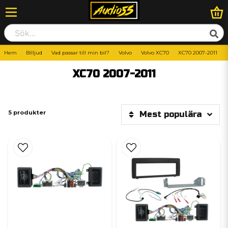
Hem
Billjud
Vad passar till min bil?
Volvo
Volvo XC70
XC70 2007-2011
XC70 2007-2011
5 produkter
Mest populära