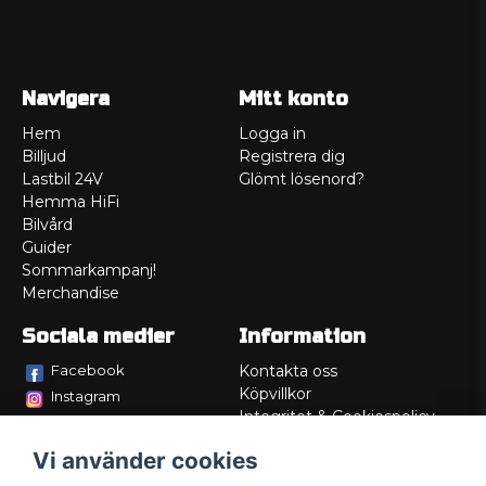
Navigera
Mitt konto
Hem
Logga in
Billjud
Registrera dig
Lastbil 24V
Glömt lösenord?
Hemma HiFi
Bilvård
Guider
Sommarkampanj!
Merchandise
Sociala medier
Information
Facebook
Kontakta oss
Köpvillkor
Instagram
Integritet & Cookiespolicy
TikTok
Retur
Vi använder cookies
Service/Garanti
Felsökningsguider