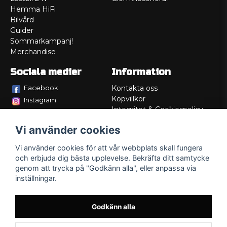
Hemma HiFi
Bilvård
Guider
Sommarkampanj!
Merchandise
Sociala medier
Information
Facebook
Kontakta oss
Köpvillkor
Instagram
Integritet & Cookiespolicy
TikTok
Retur
Vi använder cookies
Service/Garanti
Felsökningsguider
Vi använder cookies för att vår webbplats skall fungera
Lådritning
och erbjuda dig bästa upplevelse. Bekräfta ditt samtycke
Om oss
genom att trycka på "Godkänn alla", eller anpassa via
inställningar.
Godkänn alla