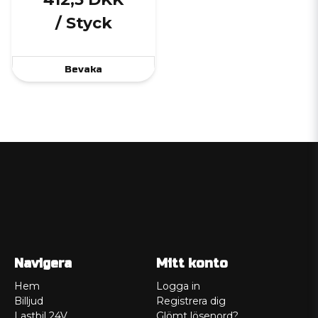
/ Styck
Bevaka
Navigera
Mitt konto
Hem
Logga in
Billjud
Registrera dig
Lastbil 24V
Glömt lösenord?