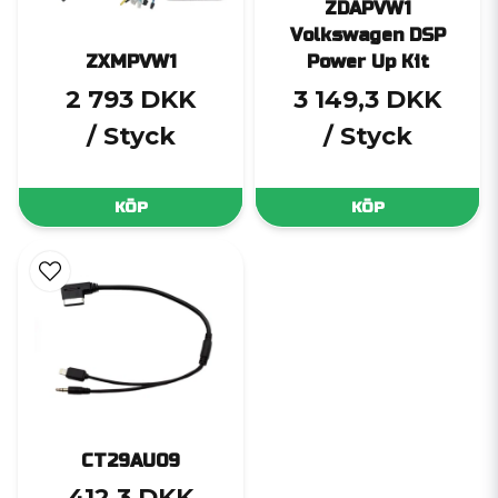
ZDAPVW1
Volkswagen DSP
ZXMPVW1
Power Up Kit
2 793 DKK
3 149,3 DKK
/ Styck
/ Styck
KÖP
KÖP
CT29AU09
412,3 DKK