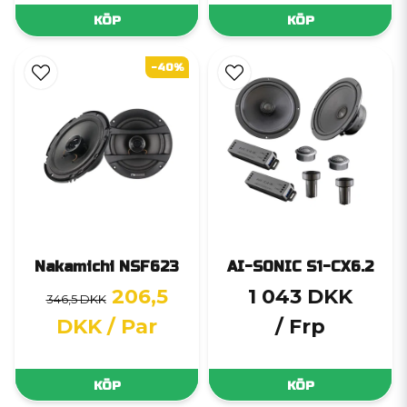
KÖP
KÖP
-40%
Nakamichi NSF623
AI-SONIC S1-CX6.2
206,5
1 043 DKK
346,5 DKK
DKK
/ Par
/ Frp
KÖP
KÖP