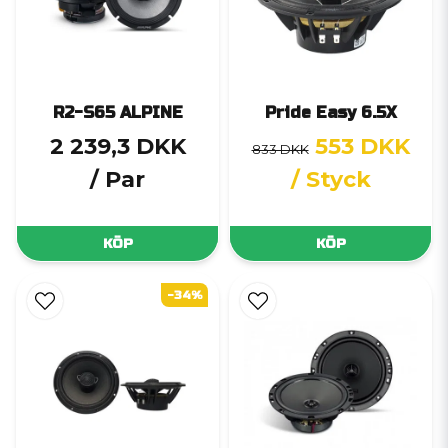
R2-S65 ALPINE
Pride Easy 6.5X
2 239,3 DKK
553 DKK
833 DKK
/ Par
/ Styck
KÖP
KÖP
-34%