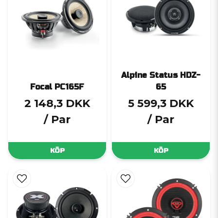
Alpine Status HDZ-
Focal PC165F
65
2 148,3 DKK
5 599,3 DKK
/ Par
/ Par
KÖP
KÖP