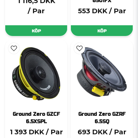
1 116,5 DKK
6501FX
/ Par
553 DKK
/ Par
KÖP
KÖP
Ground Zero GZCF
Ground Zero GZRF
6.5XSPL
6.5SQ
1 393 DKK
/ Par
693 DKK
/ Par