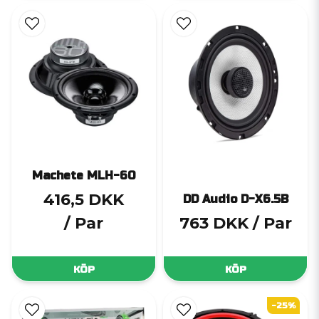
Machete MLH-60
416,5 DKK
DD Audio D-X6.5B
/ Par
763 DKK
/ Par
KÖP
KÖP
-25%