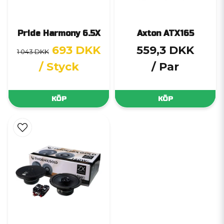
Pride Harmony 6.5X
Axton ATX165
693 DKK
559,3 DKK
1 043 DKK
/ Styck
/ Par
KÖP
KÖP