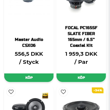
FOCAL PC165SF
SLATE FIBER
Master Audio
165mm / 6.5''
CSX06
Coaxial Kit
556,5 DKK
1 959,3 DKK
/ Styck
/ Par
KÖP
KÖP
-34%