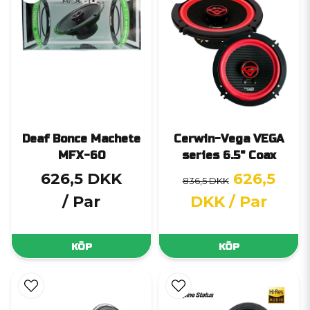
Deaf Bonce Machete
Cerwin-Vega VEGA
MFX-60
series 6.5" Coax
626,5 DKK
626,5
836,5 DKK
/ Par
DKK
/ Par
KÖP
KÖP