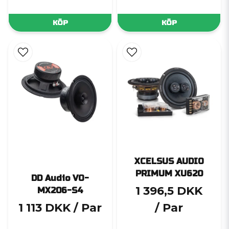
KÖP
KÖP
XCELSUS AUDIO
PRIMUM XU620
DD Audio VO-
1 396,5 DKK
MX206-S4
1 113 DKK
/ Par
/ Par