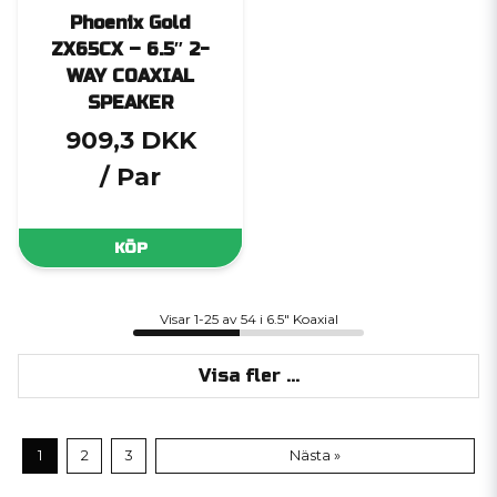
Phoenix Gold
ZX65CX – 6.5″ 2-
WAY COAXIAL
SPEAKER
909,3 DKK
/ Par
KÖP
Visar 1-25 av 54 i 6.5" Koaxial
Visa fler ...
1
2
3
Nästa »