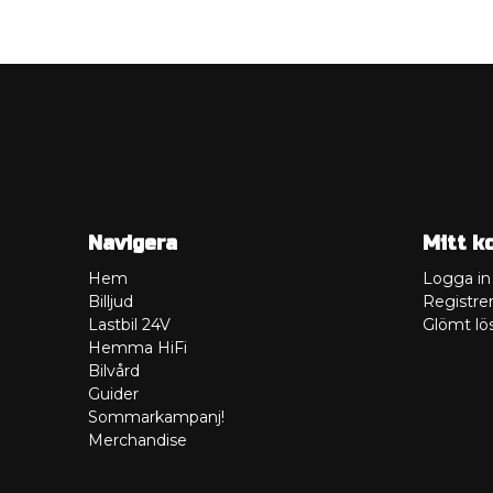
Navigera
Mitt k
Hem
Logga in
Billjud
Registrer
Lastbil 24V
Glömt lö
Hemma HiFi
Bilvård
Guider
Sommarkampanj!
Merchandise