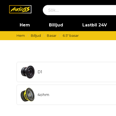
Hem
Billjud
Lastbil 24V
Hem
Billjud
Basar
6.5" basar
D1
4ohm