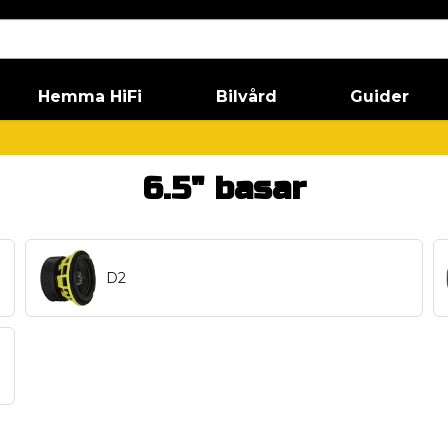
Hemma HiFi
Bilvård
Guider
6.5" basar
D2