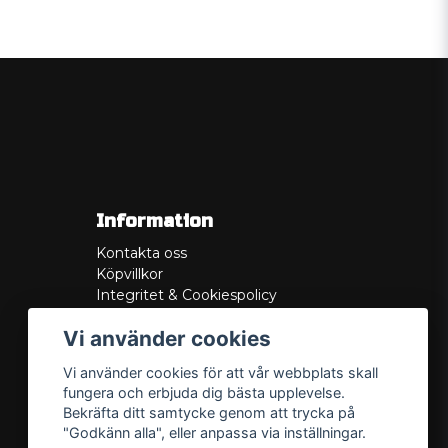
Information
Kontakta oss
Köpvillkor
Integritet & Cookiespolicy
Retur
Vi använder cookies
Service/Garanti
Felsökningsguider
Vi använder cookies för att vår webbplats skall
Lådritning
fungera och erbjuda dig bästa upplevelse.
Om oss
Bekräfta ditt samtycke genom att trycka på
"Godkänn alla", eller anpassa via inställningar.