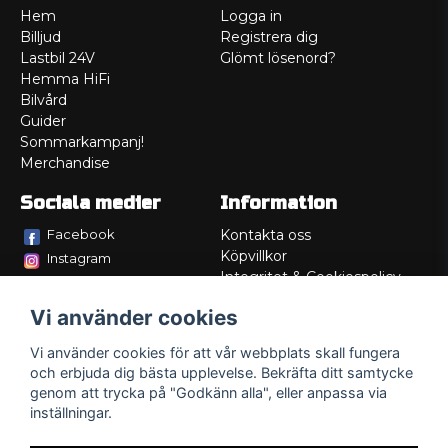
Hem
Logga in
Billjud
Registrera dig
Lastbil 24V
Glömt lösenord?
Hemma HiFi
Bilvård
Guider
Sommarkampanj!
Merchandise
Sociala medier
Information
Facebook
Kontakta oss
Köpvillkor
Instagram
Integritet & Cookiespolicy
TikTok
Retur
Vi använder cookies
Service/Garanti
Felsökningsguider
Vi använder cookies för att vår webbplats skall fungera
Lådritning
och erbjuda dig bästa upplevelse. Bekräfta ditt samtycke
Om oss
genom att trycka på "Godkänn alla", eller anpassa via
inställningar.