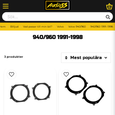
Hem
Billjud
Vad passar till min bil?
Volvo
Volvo 940/960
940/960 1991-1998
940/960 1991-1998
3 produkter
Mest populära