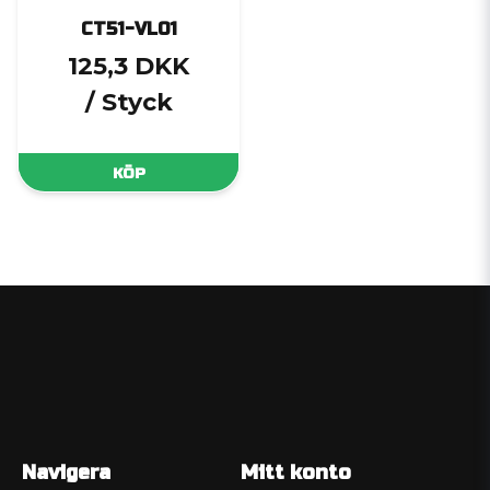
CT51-VL01
125,3 DKK
/ Styck
KÖP
Navigera
Mitt konto