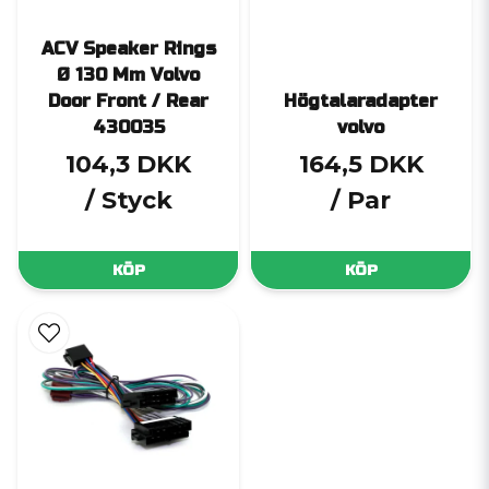
ACV Speaker Rings
Ø 130 Mm Volvo
Door Front / Rear
Högtalaradapter
430035
volvo
104,3 DKK
164,5 DKK
/ Styck
/ Par
KÖP
KÖP