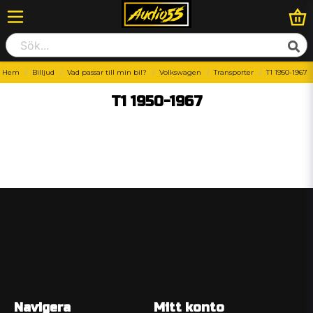
Hem
Billjud
Vad passar till min bil?
Volkswagen
Transporter
T1 1950-1967
T1 1950-1967
Navigera
Mitt konto