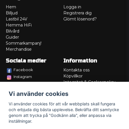
Hem
Logga in
Billjud
Registrera dig
Lastbil 24V
Glömt lösenord?
Hemma HiFi
Bilvård
Guider
Sommarkampanj!
Merchandise
Sociala medier
Information
Facebook
Kontakta oss
Köpvillkor
Instagram
Integritet & Cookiespolicy
TikTok
Retur
Vi använder cookies
Service/Garanti
Felsökningsguider
Vi använder cookies för att vår webbplats skall fungera
Lådritning
och erbjuda dig bästa upplevelse. Bekräfta ditt samtycke
Om oss
genom att trycka på "Godkänn alla", eller anpassa via
inställningar.