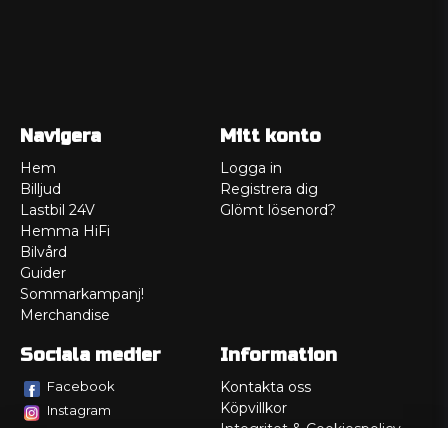
Navigera
Mitt konto
Hem
Logga in
Billjud
Registrera dig
Lastbil 24V
Glömt lösenord?
Hemma HiFi
Bilvård
Guider
Sommarkampanj!
Merchandise
Sociala medier
Information
Facebook
Kontakta oss
Köpvillkor
Instagram
Integritet & Cookiespolicy
TikTok