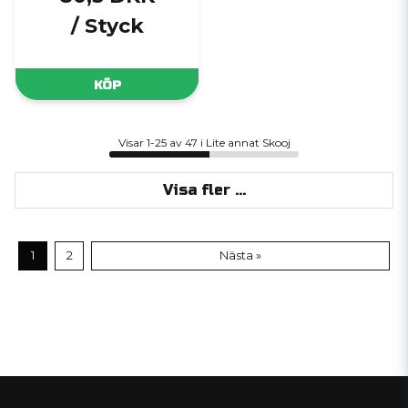
/ Styck
KÖP
Visar 1-25 av 47 i Lite annat Skooj
Visa fler ...
1
2
Nästa »