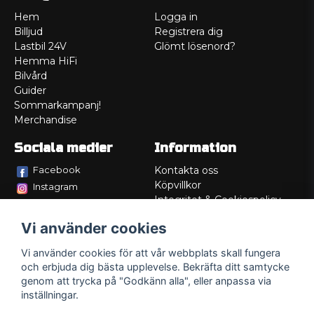
Hem
Logga in
Billjud
Registrera dig
Lastbil 24V
Glömt lösenord?
Hemma HiFi
Bilvård
Guider
Sommarkampanj!
Merchandise
Sociala medier
Information
Facebook
Kontakta oss
Köpvillkor
Instagram
Integritet & Cookiespolicy
TikTok
Retur
Vi använder cookies
Service/Garanti
Felsökningsguider
Vi använder cookies för att vår webbplats skall fungera
Lådritning
och erbjuda dig bästa upplevelse. Bekräfta ditt samtycke
Om oss
genom att trycka på "Godkänn alla", eller anpassa via
inställningar.