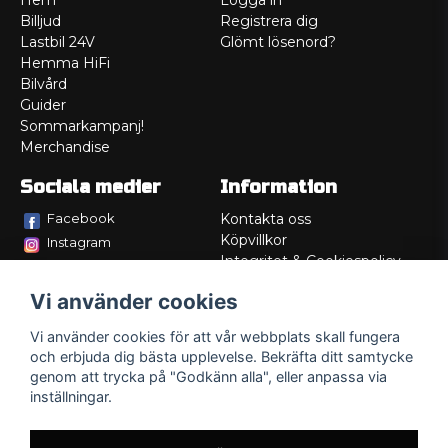
Hem
Logga in
Billjud
Registrera dig
Lastbil 24V
Glömt lösenord?
Hemma HiFi
Bilvård
Guider
Sommarkampanj!
Merchandise
Sociala medier
Information
Facebook
Kontakta oss
Köpvillkor
Instagram
Integritet & Cookiespolicy
TikTok
Retur
Vi använder cookies
Service/Garanti
Felsökningsguider
Vi använder cookies för att vår webbplats skall fungera
Lådritning
och erbjuda dig bästa upplevelse. Bekräfta ditt samtycke
Om oss
genom att trycka på "Godkänn alla", eller anpassa via
inställningar.