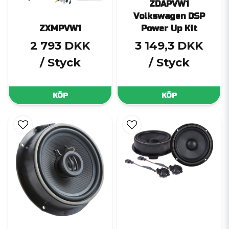
ZDAPVW1
Volkswagen DSP
ZXMPVW1
Power Up Kit
2 793 DKK
3 149,3 DKK
/ Styck
/ Styck
KÖP
KÖP