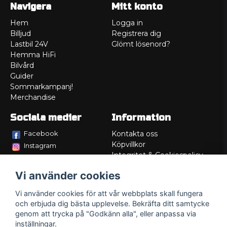
Navigera
Mitt konto
Hem
Logga in
Billjud
Registrera dig
Lastbil 24V
Glömt lösenord?
Hemma HiFi
Bilvård
Guider
Sommarkampanj!
Merchandise
Sociala medier
Information
Facebook
Kontakta oss
Köpvillkor
Instagram
Integritet & Cookiespolicy
TikTok
Retur
Vi använder cookies
Service/Garanti
Felsökningsguider
Vi använder cookies för att vår webbplats skall fungera
Lådritning
och erbjuda dig bästa upplevelse. Bekräfta ditt samtycke
Om oss
genom att trycka på "Godkänn alla", eller anpassa via
inställningar.