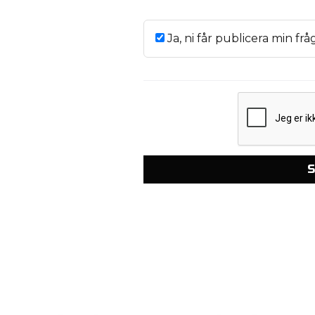
Ja, ni får publicera min frå
S