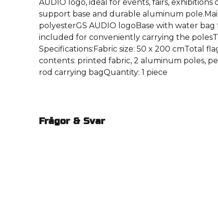
AUDIO logo, ideal for events, fairs, exhibitions 
support base and durable aluminum pole.Main
polyesterGS AUDIO logoBase with water bag f
included for conveniently carrying the poles
Specifications:Fabric size: 50 x 200 cmTotal 
contents: printed fabric, 2 aluminum poles, pe
rod carrying bagQuantity: 1 piece
Frågor & Svar