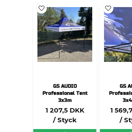
GS AUDIO
GS A
Professional Tent
Professi
3x3m
3x4
1 207,5 DKK
1 569,
/ Styck
/ S