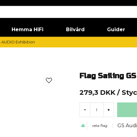
Hemma HiFi
Bilvård
Guider
S AUDIO Exhibition
Flag Sailing GS
279,3 DKK
/ Sty
-
+
GS Aud
vela-flag