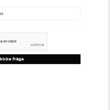
ga
kicka fråga