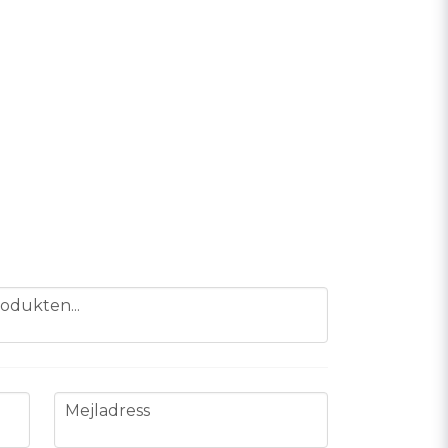
odukten...
email
Mejladress