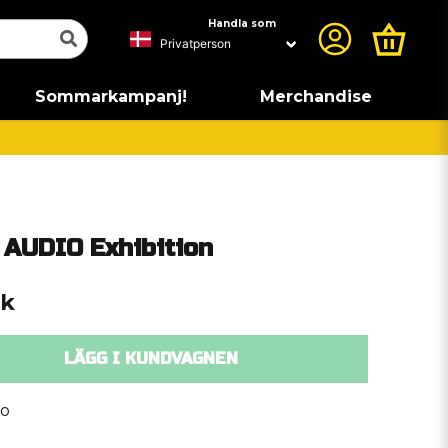
Handla som
Sommarkampanj!
Merchandise
 AUDIO Exhibition
ck
LÄGG I KUNDVAGNEN
io