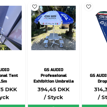
UDIO
GS AUDIO
onal Tent
Professional
GS AUDI
.5m
Exhibition Umbrella
Drop
75 DKK
394,45 DKK
314,
tyck
/ Styck
/ S