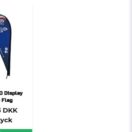
O Display
 Flag
3 DKK
tyck