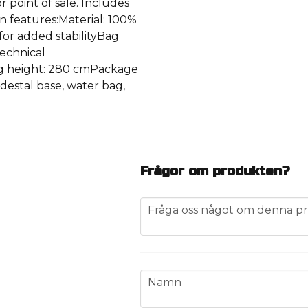
or point of sale. Includes
 features:Material: 100%
or added stabilityBag
Technical
flag height: 280 cmPackage
destal base, water bag,
Frågor om produkten?
question
Fråga oss något om denna pr
name
Namn