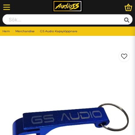
Hem
Merchandise
GS Audio Kapsylöppnare