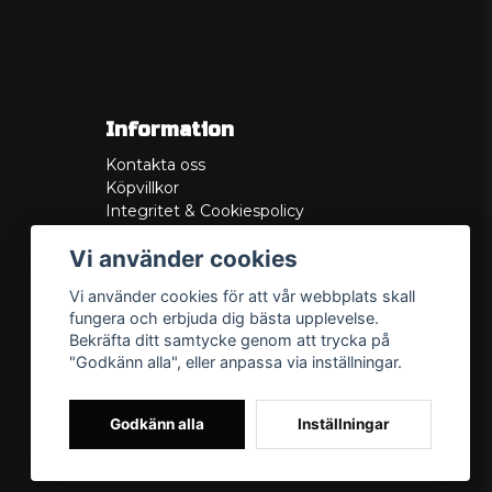
Information
Kontakta oss
Köpvillkor
Integritet & Cookiespolicy
Retur
Vi använder cookies
Service/Garanti
Felsökningsguider
Vi använder cookies för att vår webbplats skall
Lådritning
fungera och erbjuda dig bästa upplevelse.
Om oss
Bekräfta ditt samtycke genom att trycka på
"Godkänn alla", eller anpassa via inställningar.
Godkänn alla
Inställningar