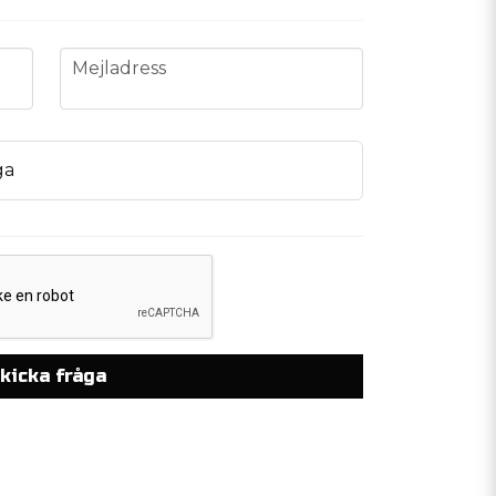
email
Mejladress
ga
kicka fråga