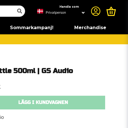
Handla som
Sommarkampanj!
Merchandise
ttle 500ml | GS Audio
k
LÄGG I KUNDVAGNEN
io