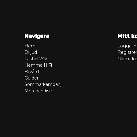
Navigera
Mitt k
Hem
Logga in
Billjud
Registrer
Lastbil 24V
Glömt lö
Hemma HiFi
Bilvård
Guider
Sommarkampanj!
Merchandise