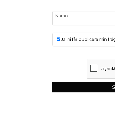
name
Namn
Ja, ni får publicera min frå
S