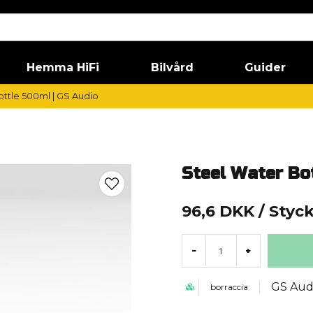
Hemma HiFi
Bilvård
Guider
ttle 500ml | GS Audio
Steel Water Bo
96,6 DKK
/ Styc
-
+
GS Aud
borraccia