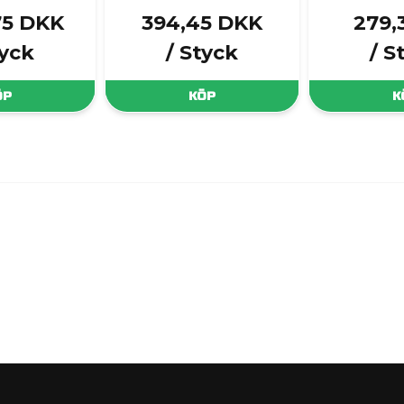
75 DKK
394,45 DKK
279,
tyck
/ Styck
/ S
ÖP
KÖP
K