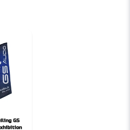
iling GS
xhibition