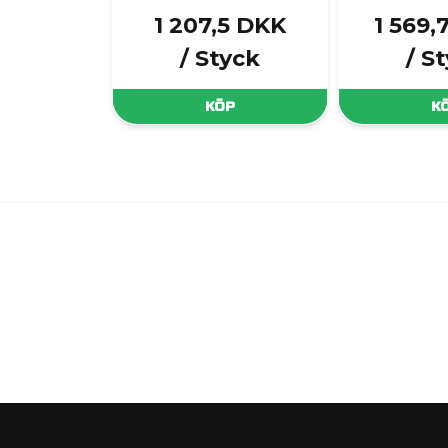
1 207,5 DKK
1 569,
/ Styck
/ S
KÖP
K