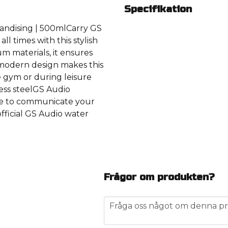
Specifikation
handising | 500mlCarry GS
ll times with this stylish
m materials, it ensures
 modern design makes this
e gym or during leisure
less steelGS Audio
se to communicate your
official GS Audio water
Frågor om produkten?
question
Fråga oss något om denna pr