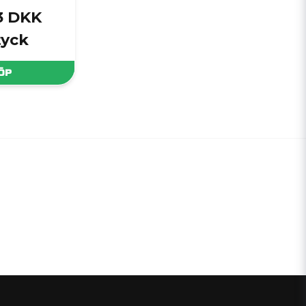
3 DKK
tyck
ÖP