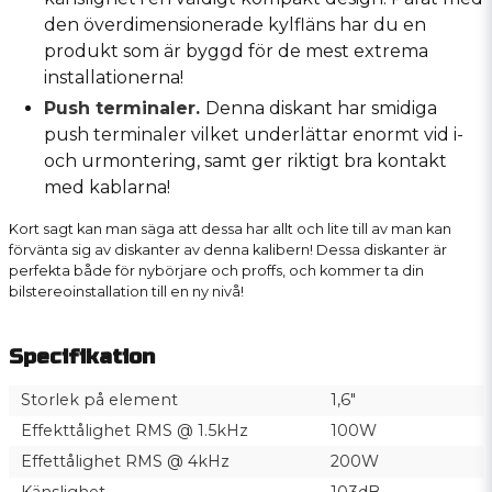
den överdimensionerade kylfläns har du en
produkt som är byggd för de mest extrema
installationerna!
Push terminaler.
Denna diskant har smidiga
push terminaler vilket underlättar enormt vid i-
och urmontering, samt ger riktigt bra kontakt
med kablarna!
Kort sagt kan man säga att dessa har allt och lite till av man kan
förvänta sig av diskanter av denna kalibern! Dessa diskanter är
perfekta både för nybörjare och proffs, och kommer ta din
bilstereoinstallation till en ny nivå!
Specifikation
Storlek på element
1,6"
Effekttålighet RMS @ 1.5kHz
100W
Effettålighet RMS @ 4kHz
200W
Känslighet
103dB