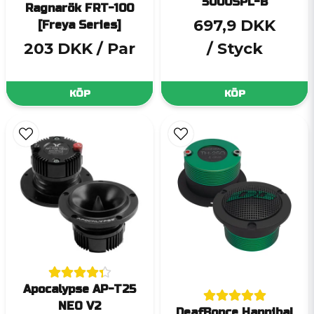
5000SPL-B
Ragnarök FRT-100
697,9 DKK
[Freya Series]
203 DKK
/ Par
/ Styck
KÖP
KÖP
Apocalypse AP-T25
NEO V2
DeafBonce Hannibal