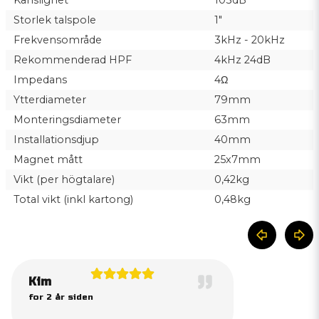
Storlek talspole
1"
Frekvensområde
3kHz - 20kHz
Rekommenderad HPF
4kHz 24dB
Impedans
4Ω
Ytterdiameter
79mm
Monteringsdiameter
63mm
Installationsdjup
40mm
Magnet mått
25x7mm
Vikt (per högtalare)
0,42kg
Total vikt (inkl kartong)
0,48kg
Kim
for 2 år siden