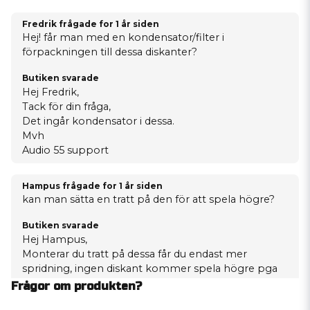
Fredrik frågade
for 1 år siden
Hej! får man med en kondensator/filter i
förpackningen till dessa diskanter?
Butiken svarade
Hej Fredrik,
Tack för din fråga,
Det ingår kondensator i dessa.
Mvh
Audio 55 support
Hampus frågade
for 1 år siden
kan man sätta en tratt på den för att spela högre?
Butiken svarade
Hej Hampus,
Monterar du tratt på dessa får du endast mer
spridning, ingen diskant kommer spela högre pga
en tratt.
Frågor om produkten?
Vill du ha mer ut ur diskanten så får du gå på en