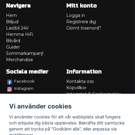
Navigera
Mitt konto
Hem
Logga in
Billjud
Registrera dig
Lastbil 24V
Glömt lösenord?
Hemma HiFi
Bilvård
Guider
Sommarkampanj!
Merchandise
Sociala medier
Information
Facebook
Kontakta oss
Köpvillkor
Instagram
Integritet & Cookiespolicy
TikTok
Retur
Vi använder cookies
Service/Garanti
Felsökningsguider
Vi använder cookies för att vår webbplats skall fungera
Lådritning
och erbjuda dig bästa upplevelse. Bekräfta ditt samtycke
Om oss
genom att trycka på "Godkänn alla", eller anpassa via
inställningar.