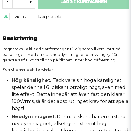
LÄGG I KUNDVAGNEN
-
+
Ragnarök
RK-LT25
Beskrivning
Ragnaröks
Loki serie
är framtagen till dig som vill vara värst på
parkeringen! Med en stark neodym magnet och kraftig kylfläns
garanteras full kontroll och pålitlighet under hög påfrestning!
Funktioner och fördelar:
Hög känslighet.
Tack vare sin höga känslighet
spelar denna 1,6" diskant otroligt högt, även med
lite effekt. Detta innebär att även fast den klarar
100Wrms, så är det absolut inget krav för att spela
högt!
Neodym magnet.
Denna diskant har en urstark
neodym magnet, vilket ger extremt hög
känslighet i en väldigt kompakt design. Parat med