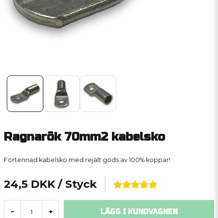
Ragnarök 70mm2 kabelsko
Förtennad kabelsko med rejält gods av 100% koppar!
24,5 DKK
/ Styck
LÄGG I KUNDVAGNEN
-
+