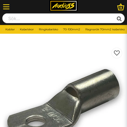
d
Kablar
Kabelskor
Ringkabelsko
70-100mm2
Ragnarök 70mm2 kabelsko