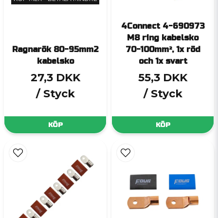
4Connect 4-690973
M8 ring kabelsko
Ragnarök 80-95mm2
70-100mm², 1x röd
kabelsko
och 1x svart
27,3 DKK
55,3 DKK
/ Styck
/ Styck
KÖP
KÖP