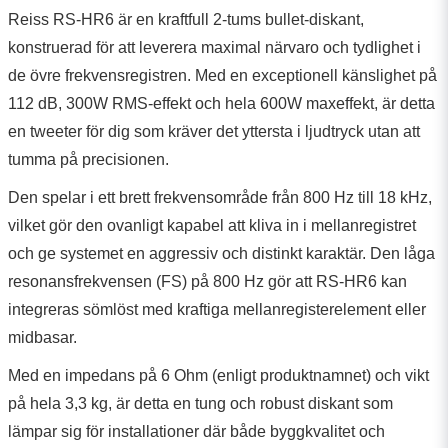
Reiss RS-HR6 är en kraftfull 2-tums bullet-diskant,
konstruerad för att leverera maximal närvaro och tydlighet i
de övre frekvensregistren. Med en exceptionell känslighet på
112 dB, 300W RMS-effekt och hela 600W maxeffekt, är detta
en tweeter för dig som kräver det yttersta i ljudtryck utan att
tumma på precisionen.
Den spelar i ett brett frekvensområde från 800 Hz till 18 kHz,
vilket gör den ovanligt kapabel att kliva in i mellanregistret
och ge systemet en aggressiv och distinkt karaktär. Den låga
resonansfrekvensen (FS) på 800 Hz gör att RS-HR6 kan
integreras sömlöst med kraftiga mellanregisterelement eller
midbasar.
Med en impedans på 6 Ohm (enligt produktnamnet) och vikt
på hela 3,3 kg, är detta en tung och robust diskant som
lämpar sig för installationer där både byggkvalitet och