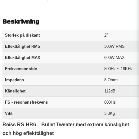
Beskrivning
Storlek på diskant
2"
Effekttålighet RMS
300W RMS
Effekttålighet MAX
600W MAX
Frekvensområde
800Hz ~ 18KHz
Impedans
8 Ohms
Känslighet
112dB
FS - resonansfrekvens
800Hz
Vikt
3.3Kg
Reiss RS-HR6 – Bullet Tweeter med extrem känslighet
och hög effekttålighet