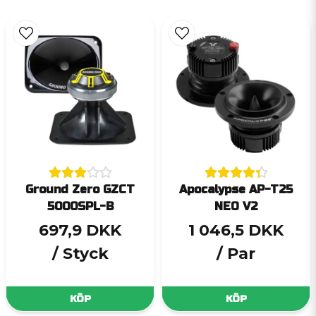
Ground Zero GZCT
Apocalypse AP-T25
5000SPL-B
NEO V2
697,9 DKK
1 046,5 DKK
/ Styck
/ Par
KÖP
KÖP