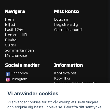
Navigera
Mitt konto
Hem
Logga in
Billjud
Registrera dig
Lastbil 24V
Glömt lösenord?
Hemma HiFi
Bilvård
Guider
Sommarkampanj!
Merchandise
Sociala medier
Information
Facebook
Kontakta oss
Köpvillkor
Instagram
Integritet & Cookiespolicy
TikTok
Retur
Vi använder cookies
Service/Garanti
Felsökningsguider
Vi använder cookies för att vår webbplats skall fungera
Lådritning
och erbjuda dig bästa upplevelse. Bekräfta ditt samtycke
Om oss