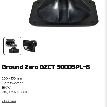
Ground Zero GZCT 5000SPL-B
200 x 150mm
Horn tweeter
180W
Plays really LOUD!
Läs mer