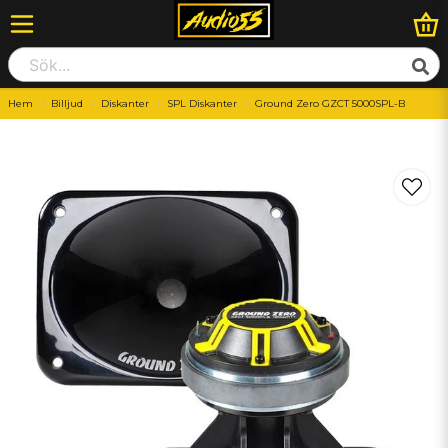
Hem
Billjud
Diskanter
SPL Diskanter
Ground Zero GZCT 5000SPL-B