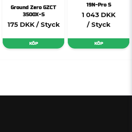
19N-Pro S
Ground Zero GZCT
1 043 DKK
3500X-S
175 DKK
/ Styck
/ Styck
KÖP
KÖP