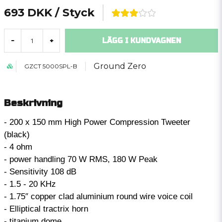
693 DKK
/ Styck
LÄGG I KUNDVAGNEN
-
+
Ground Zero
GZCT 5000SPL-B
Beskrivning
- 200 x 150 mm High Power Compression Tweeter
(black)
- 4 ohm
- power handling 70 W RMS, 180 W Peak
- Sensitivity 108 dB
- 1.5 - 20 KHz
- 1.75″ copper clad aluminium round wire voice coil
- Elliptical tractrix horn
- titanium dome