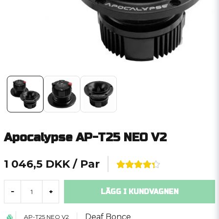
Apocalypse AP-T25 NEO V2
1 046,5 DKK
/ Par
LÄGG I KUNDVAGNEN
-
+
Deaf Bonce
AP-T25 NEO V2