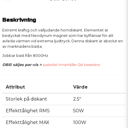
Beskrivning
Extremt kraftig och välljudande horndiskant. Elementet är
bestyckat med Neodynum magnet som har kylflänsar för att
avleda värmen vid extrema ljudtryck. Denna diskant är absolut en
av marknadens bästa.
Jobbar bäst från 8000Hz
OBS! säljes par-vis =
paketet innehåller 2st tweeters
Attribut
Värde
Storlek på diskant
2.5"
Effekttålighet RMS
50W
Effekttålighet MAX
100W