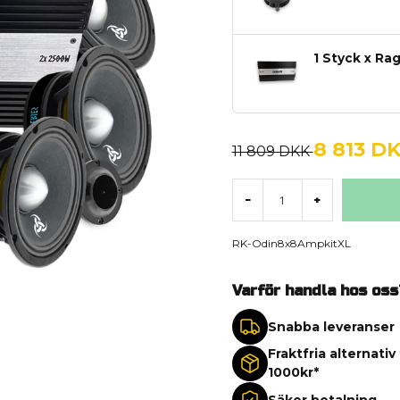
1 Styck x Ra
8 813 D
11 809 DKK
-
+
RK-Odin8x8AmpkitXL
Varför handla hos oss
Snabba leveranser
Fraktfria alternativ
1000kr*
Säker betalning