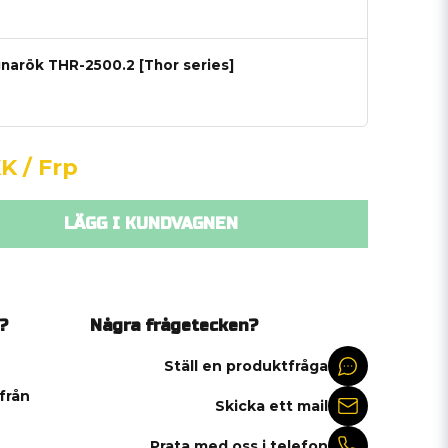
gnarök THR-2500.2 [Thor series]
KK
/ Frp
LÄGG I KUNDVAGNEN
?
Några frågetecken?
Ställ en produktfråga
 från
Skicka ett mail
Prata med oss i telefon