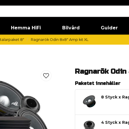
Hemma HiFi
Bilvård
Guider
alarpaket 8"
Ragnarök Odin 8x8" Amp kit XL
Ragnarök Odin 
Paketet innehåller
8 Styck x Ra
4 Styck x Ra