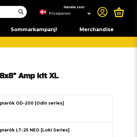
Handla som
Sommarkampanj!
Merchandise
8x8" Amp kit XL
gnarök OD-200 [Odin series]
gnarök LT-25 NEO [Loki Series]