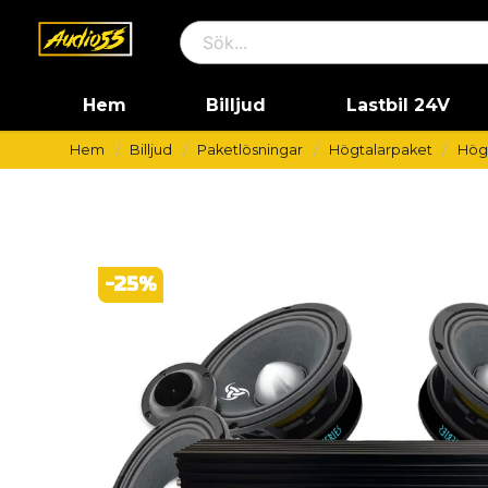
Hem
Billjud
Lastbil 24V
Hem
Billjud
Paketlösningar
Högtalarpaket
Högt
-
25
%