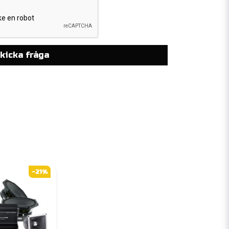
kicka fråga
-21%