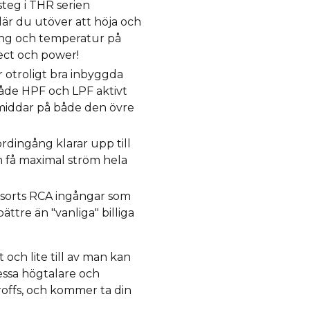
tsteg i THR serien
är du utöver att höja och
ing och temperatur på
tect och power!
r otroligt bra inbyggda
 både HPF och LPF aktivt
 middar på både den övre
rdingång klarar upp till
n få maximal ström hela
 sorts RCA ingångar som
ättre än "vanliga" billiga
 och lite till av man kan
essa högtalare och
roffs, och kommer ta din