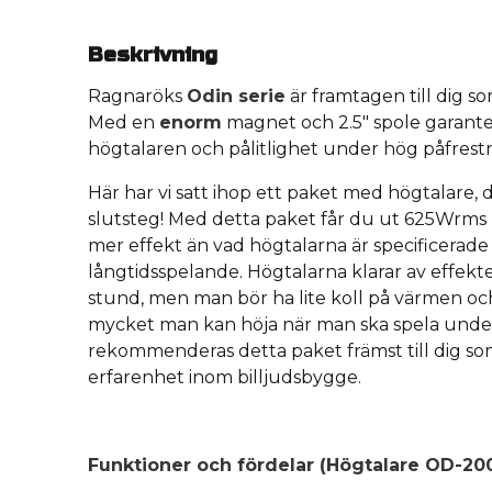
Beskrivning
Ragnaröks
Odin serie
är framtagen till dig som 
Med en
enorm
magnet och 2.5" spole garanter
högtalaren och pålitlighet under hög påfrest
Här har vi satt ihop ett paket med högtalare, 
slutsteg! Med detta paket får du ut 625Wrms p
mer effekt än vad högtalarna är specificerade
långtidsspelande. Högtalarna klarar av effek
stund, men man bör ha lite koll på värmen och
mycket man kan höja när man ska spela under 
rekommenderas detta paket främst till dig som 
erfarenhet inom billjudsbygge.
Funktioner och fördelar (Högtalare OD-200