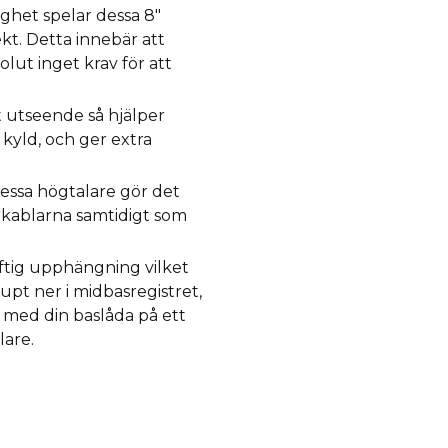
ighet spelar dessa 8"
ekt. Detta innebär att
olut inget krav för att
 utseende så hjälper
 kyld, och ger extra
essa högtalare gör det
rkablarna samtidigt som
ftig upphängning vilket
upt ner i midbasregistret,
p med din baslåda på ett
lare.