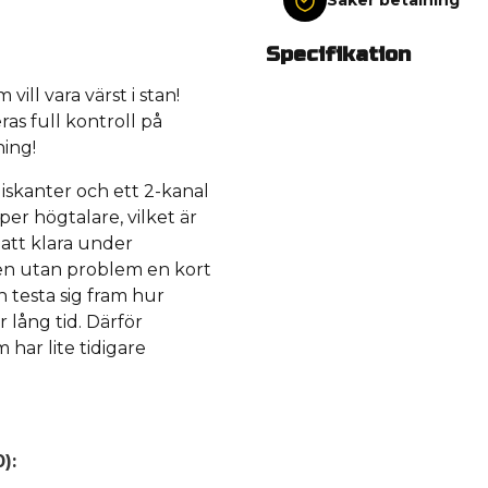
Specifikation
vill vara värst i stan!
as full kontroll på
ning!
diskanter och ett 2-kanal
er högtalare, vilket är
 att klara under
ten utan problem en kort
 testa sig fram hur
lång tid. Därför
har lite tidigare
):