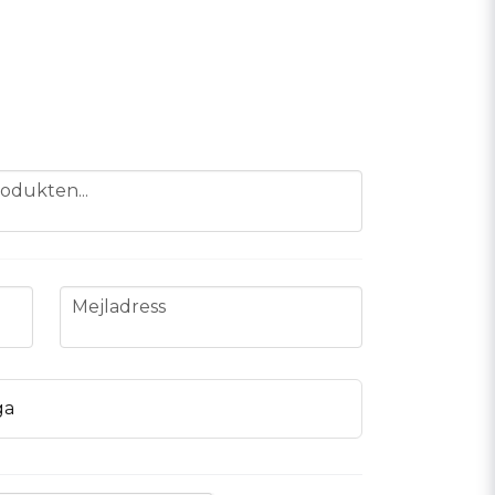
odukten...
email
Mejladress
ga