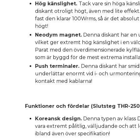
Hög känslighet.
Tack vare sin höga känsl
diskant otroligt högt, även med lite effekt
fast den klarar 100Wrms, så är det absolut 
högt!
Neodym magnet.
Denna diskant har en
vilket ger extremt hög känslighet i en vä
Parat med den överdimensionerade kylflä
som är byggd för de mest extrema installa
Push terminaler.
Denna diskant har smidi
underlättar enormt vid i- och urmontering,
kontakt med kablarna!
Funktioner och fördelar (Slutsteg THR-2500
Koreansk design.
Denna typen av klass D 
vara extremt pålitlig, välljudande och att 
ibland även över specifikation!