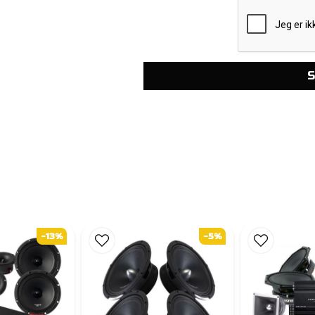
S
-13%
-5%