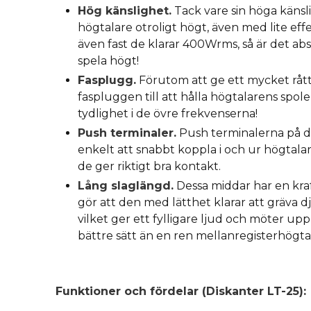
Hög känslighet.
Tack vare sin höga känsl
högtalare otroligt högt, även med lite eff
även fast de klarar 400Wrms, så är det abs
spela högt!
Fasplugg.
Förutom att ge ett mycket rått
faspluggen till att hålla högtalarens spole
tydlighet i de övre frekvenserna!
Push terminaler.
Push terminalerna på d
enkelt att snabbt koppla i och ur högtala
de ger riktigt bra kontakt.
Lång slaglängd.
Dessa middar har en kra
gör att den med lätthet klarar att gräva dj
vilket ger ett fylligare ljud och möter up
bättre sätt än en ren mellanregisterhögta
Funktioner och fördelar (Diskanter LT-25):