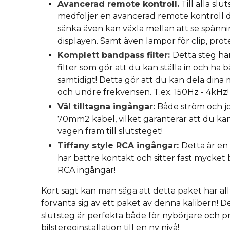
Avancerad remote kontroll.
Till alla slu
medföljer en avancerad remote kontroll d
sänka även kan växla mellan att se spänn
displayen. Samt även lampor för clip, pro
Komplett bandpass filter:
Detta steg ha
filter som gör att du kan ställa in och ha
samtidigt! Detta gör att du kan dela dina
och undre frekvensen. T.ex. 150Hz - 4kHz!
Väl tilltagna ingångar:
Både ström och jo
70mm2 kabel, vilket garanterar att du ka
vägen fram till slutsteget!
Tiffany style RCA ingångar:
Detta är en
har bättre kontakt och sitter fast mycket b
RCA ingångar!
Kort sagt kan man säga att detta paket har allt
förvänta sig av ett paket av denna kalibern! D
slutsteg är perfekta både för nybörjare och p
bilstereoinstallation till en ny nivå!