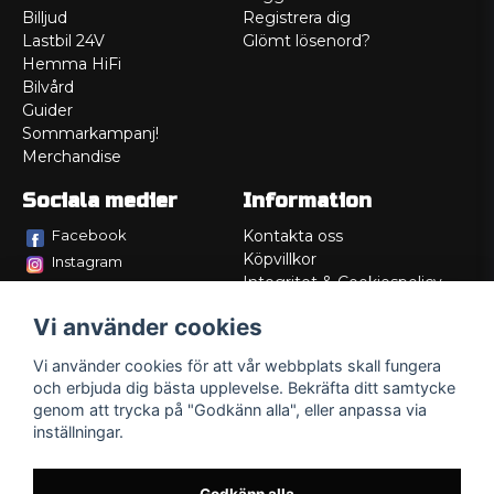
Billjud
Registrera dig
Lastbil 24V
Glömt lösenord?
Hemma HiFi
Bilvård
Guider
Sommarkampanj!
Merchandise
Sociala medier
Information
Facebook
Kontakta oss
Köpvillkor
Instagram
Integritet & Cookiespolicy
TikTok
Retur
Vi använder cookies
Service/Garanti
Felsökningsguider
Vi använder cookies för att vår webbplats skall fungera
Lådritning
och erbjuda dig bästa upplevelse. Bekräfta ditt samtycke
Om oss
genom att trycka på "Godkänn alla", eller anpassa via
inställningar.
Godkänn alla