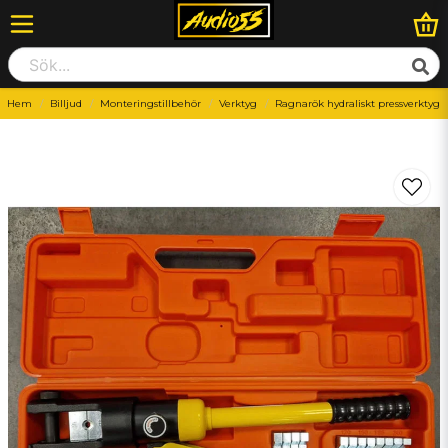
Hem
Billjud
Monteringstillbehör
Verktyg
Ragnarök hydraliskt pressverktyg