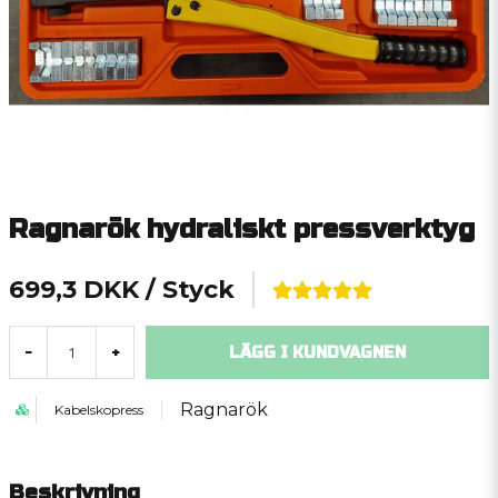
Ragnarök hydraliskt pressverktyg
699,3 DKK
/ Styck
LÄGG I KUNDVAGNEN
-
+
Ragnarök
Kabelskopress
Beskrivning