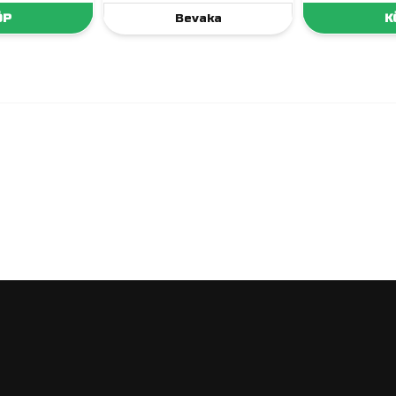
ÖP
Bevaka
K