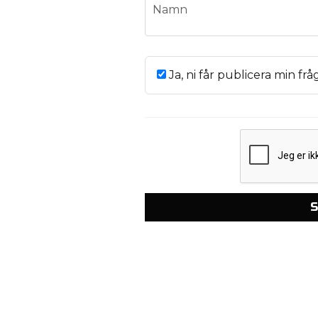
name
Namn
Ja, ni får publicera min frå
S