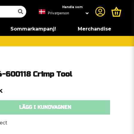
Handla som
Sommarkampanj!
Merchandise
-600118 Crimp Tool
k
LÄGG I KUNDVAGNEN
ect