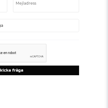
email
Mejladress
ga
kicka fråga