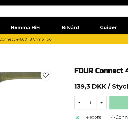
Hemma HiFi
Bilvård
Guider
onnect 4-600118 Crimp Tool
FOUR Connect 4
139,3 DKK
/ Styc
-
+
4-Conn
4-600118