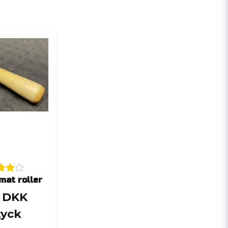
mat roller
5 DKK
tyck