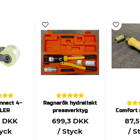
nnect 4-
Ragnarök hydraliskt
LER
pressverktyg
Comfort 
3 DKK
699,3 DKK
87,
tyck
/ Styck
/ S