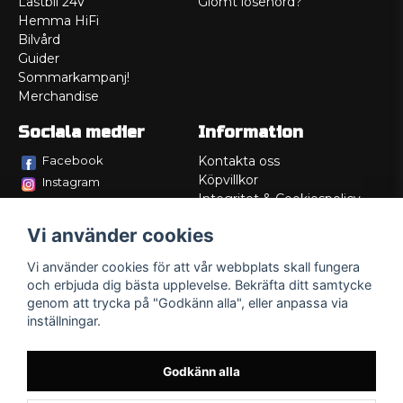
Lastbil 24V
Glömt lösenord?
Hemma HiFi
Bilvård
Guider
Sommarkampanj!
Merchandise
Sociala medier
Information
Facebook
Kontakta oss
Köpvillkor
Instagram
Integritet & Cookiespolicy
TikTok
Retur
Vi använder cookies
Service/Garanti
Felsökningsguider
Vi använder cookies för att vår webbplats skall fungera
Lådritning
och erbjuda dig bästa upplevelse. Bekräfta ditt samtycke
Om oss
genom att trycka på "Godkänn alla", eller anpassa via
inställningar.
Godkänn alla