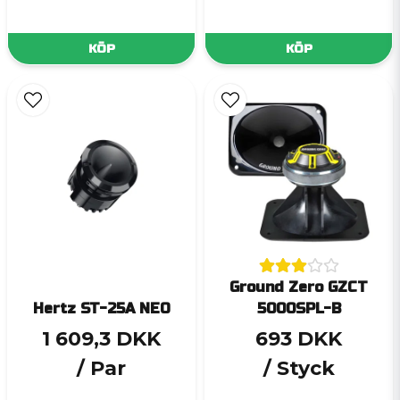
KÖP
KÖP
Ground Zero GZCT
Hertz ST-25A NEO
5000SPL-B
1 609,3 DKK
693 DKK
/ Par
/ Styck