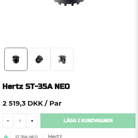
Hertz ST-35A NEO
2 519,3 DKK
/ Par
LÄGG I KUNDVAGNEN
-
+
Hertz
ST-35A-NEO