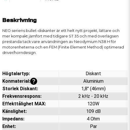
Beskrivning
NEO seriens bullet-diskanter är ett helt nytt projekt, lättare och
mer kompakt jämfört med tidigare ST 35 och med överlägsen
prestanda tack vare användningen av Neodymium N38 H för
motorenheterna och en FEM (Finite Element Method) optimerad
driver/horndesign.
Högtalartyp:
Diskant
Visa mer information
Konmaterial:
Aluminium
Storlek Diskant:
1,8" (46mm)
Frekvensrespons:
2 kHz - 20 kHz
Effekttålighet MAX:
120W
Känslighet:
109 dB
Impedans:
4 Ohm
Enhet:
Par