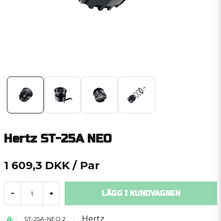
Hertz ST-25A NEO
1 609,3 DKK
/ Par
LÄGG I KUNDVAGNEN
-
+
Hertz
ST-25A-NEO.2