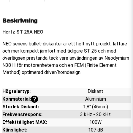
Beskrivning
Hertz ST-25A NEO
NEO seriens bullet-diskanter är ett helt nytt projekt, lättare
och mer kompakt jämfört med tidigare ST 25 och med
överlägsen prestanda tack vare användningen av Neodymium
N38 H för motorenheterna och en FEM (Finite Element
Method) optimerad driver/horndesign.
Högtalartyp:
Diskant
Visa mer information
Konmaterial:
Aluminium
Storlek Diskant:
1,8" (46mm)
Frekvensrespons:
3 kHz - 20 kHz
Effekttålighet MAX:
100W
Känslighet:
107 dB