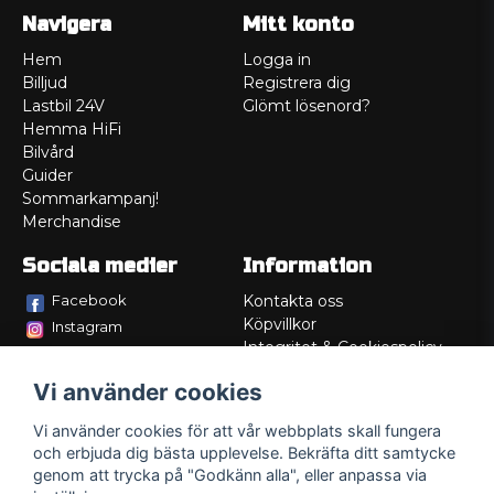
Navigera
Mitt konto
Hem
Logga in
Billjud
Registrera dig
Lastbil 24V
Glömt lösenord?
Hemma HiFi
Bilvård
Guider
Sommarkampanj!
Merchandise
Sociala medier
Information
Facebook
Kontakta oss
Köpvillkor
Instagram
Integritet & Cookiespolicy
TikTok
Retur
Vi använder cookies
Service/Garanti
Felsökningsguider
Vi använder cookies för att vår webbplats skall fungera
Lådritning
och erbjuda dig bästa upplevelse. Bekräfta ditt samtycke
Om oss
genom att trycka på "Godkänn alla", eller anpassa via