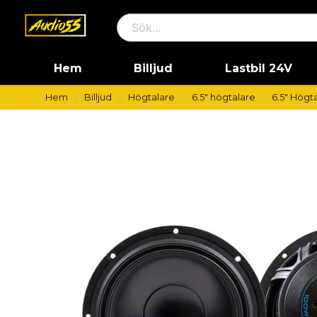
Hem
Billjud
Lastbil 24V
Hem
Billjud
Högtalare
6.5" högtalare
6.5" Högta