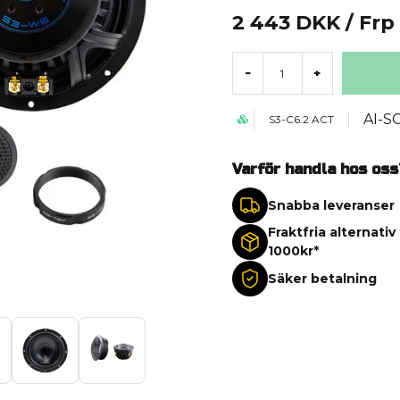
2 443 DKK
/ Frp
-
+
AI-S
S3-C6.2 ACT
Varför handla hos oss
Snabba leveranser
Fraktfria alternativ
1000kr*
Säker betalning