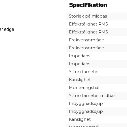
Specifikation
Storlek på midbas
Effekttålighet RMS
er edge
Effekttålighet RMS
Frekvensområde
Frekvensområde
Impedans
Impedans
Yttre diameter
Känslighet
Monteringshål
Yttre diameter midbas
Inbyggnadsdjup
Inbyggnadsdjup
Känslighet