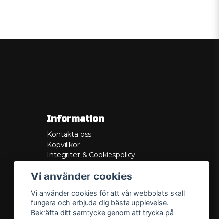
Information
Kontakta oss
Köpvillkor
Integritet & Cookiespolicy
Retur
Vi använder cookies
Service/Garanti
Felsökningsguider
Vi använder cookies för att vår webbplats skall
Lådritning
fungera och erbjuda dig bästa upplevelse.
Om oss
Bekräfta ditt samtycke genom att trycka på