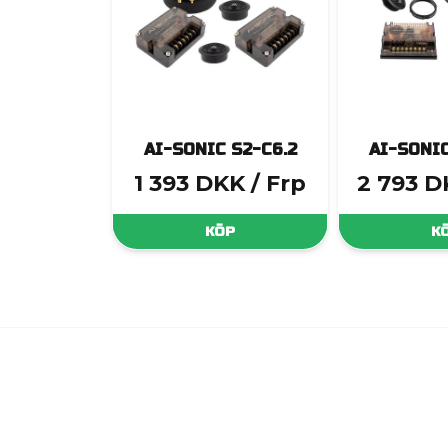
AI-SONIC S2-C6.2
AI-SONIC
1 393 DKK
/ Frp
2 793 D
KÖP
K