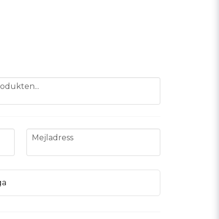
odukten...
email
Mejladress
ga