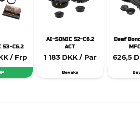
AI-SONIC S2-C6.2
Deaf Bon
 S3-C6.2
ACT
MFC
KK
/ Frp
1 183 DKK
/ Par
626,5 
ÖP
Bevaka
Be