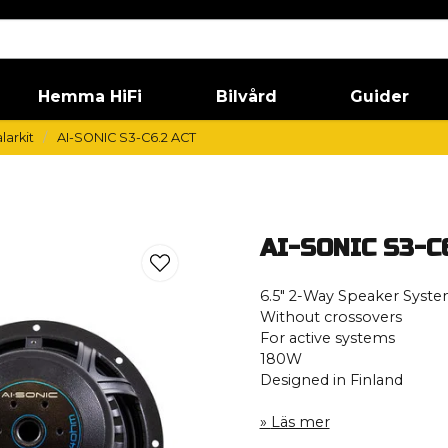
Hemma HiFi
Bilvård
Guider
larkit
AI-SONIC S3-C6.2 ACT
AI-SONIC S3-C
6.5″ 2-Way Speaker Syst
Without crossovers
For active systems
180W
Designed in Finland
Läs mer