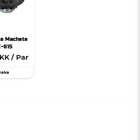
ce Machete
-615
DKK
/ Par
vaka