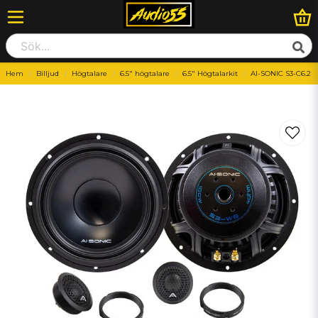
Hem
Billjud
Högtalare
6.5" högtalare
6.5" Högtalarkit
AI-SONIC S3-C6.2