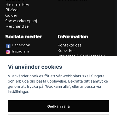
Hemma HiFi
Bilvård
Guider
Sommarkampanj!
Merchandise
Sociala medier
Information
Facebook
Kontakta oss
Köpvillkor
Instagram
Integritet & Cookiespolicy
TikTok
Retur
Vi använder cookies
Service/Garanti
Felsökningsguider
Vi använder cookies för att vår webbplats skall fungera
Lådritning
och erbjuda dig bästa upplevelse. Bekräfta ditt samtycke
Om oss
genom att trycka på "Godkänn alla", eller anpassa via
inställningar.
Godkänn alla