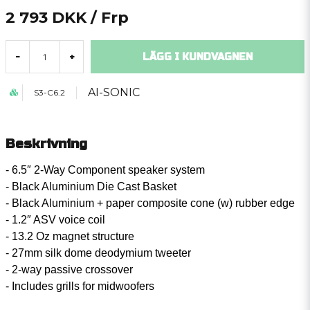
2 793 DKK
/ Frp
LÄGG I KUNDVAGNEN
-
+
AI-SONIC
S3-C6.2
Beskrivning
- 6.5″ 2-Way Component speaker system
- Black Aluminium Die Cast Basket
- Black Aluminium + paper composite cone (w) rubber edge
- 1.2″ ASV voice coil
- 13.2 Oz magnet structure
- 27mm silk dome deodymium tweeter
- 2-way passive crossover
- Includes grills for midwoofers