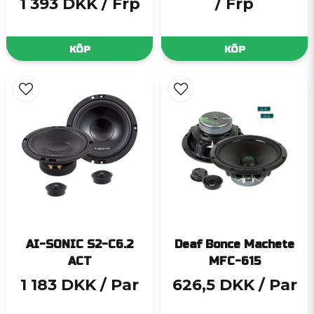
1 393 DKK
/ Frp
/ Frp
KÖP
KÖP
AI-SONIC S2-C6.2
Deaf Bonce Machete
ACT
MFC-615
1 183 DKK
/ Par
626,5 DKK
/ Par