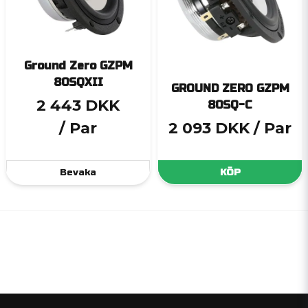
Ground Zero GZPM
80SQXII
GROUND ZERO GZPM
2 443 DKK
80SQ-C
/ Par
2 093 DKK
/ Par
Bevaka
KÖP