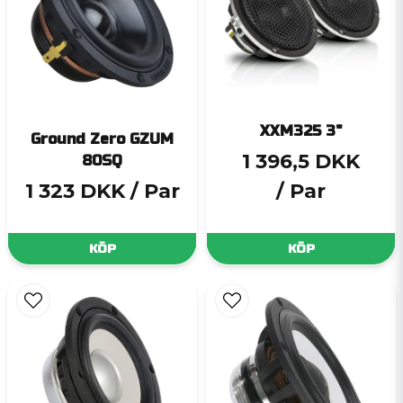
XXM325 3"
Ground Zero GZUM
1 396,5 DKK
80SQ
1 323 DKK
/ Par
/ Par
KÖP
KÖP