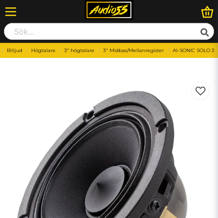
Billjud
Högtalare
3" högtalare
3" Midbas/Mellanregister
AI-SONIC SOLO 3