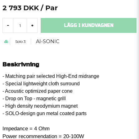
2 793 DKK
/ Par
LÄGG I KUNDVAGNEN
-
+
AI-SONIC
Solo 3
Beskrivning
- Matching pair selected High-End midrange
- Special lightweight cloth surround
- Acoustic optimized paper cone
- Drop on Top - magnetic grill
- High density neodymium magnet
- SOLO-design gun metal coated parts
Impedance = 4 Ohm
Power recommendation = 20-100W