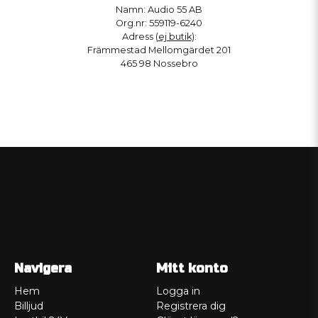
Namn: Audio 55 AB
Org.nr: 559119-6240
Adress (
ej butik
):
Främmestad Mellomgärdet 201
465 98 Nossebro
Navigera
Mitt konto
Hem
Logga in
Billjud
Registrera dig