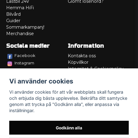
Lastbil 24V
Glömt lösenord?
Hemma HiFi
Bilvård
Guider
Sommarkampanj!
Merchandise
Sociala medier
Information
Facebook
Kontakta oss
Köpvillkor
Instagram
Integritet & Cookiespolicy
TikTok
Retur
Vi använder cookies
Service/Garanti
Felsökningsguider
Vi använder cookies för att vår webbplats skall fungera
Lådritning
och erbjuda dig bästa upplevelse. Bekräfta ditt samtycke
Om oss
genom att trycka på "Godkänn alla", eller anpassa via
inställningar.
Godkänn alla