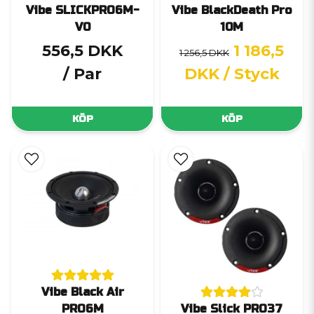
Vibe SLICKPRO6M-
Vibe BlackDeath Pro
V0
10M
556,5 DKK
1 186,5
1 256,5 DKK
/ Par
DKK
/ Styck
KÖP
KÖP
Vibe Black Air
PRO6M
Vibe Slick PRO37