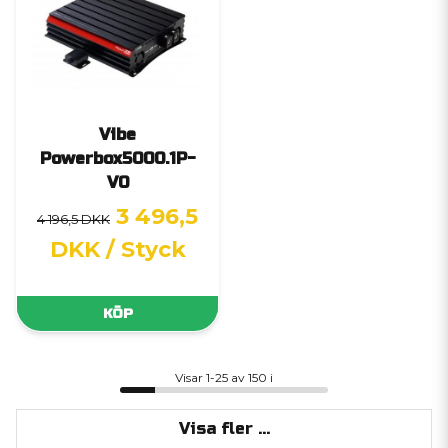
Vibe
Powerbox5000.1P-
V0
3 496,5
4 196,5 DKK
DKK
/ Styck
KÖP
Visar 1-25 av 150 i
Visa fler ...