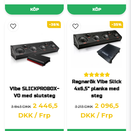
KÖP
KÖP
-36%
-35%
Ragnarök Vibe Slick
Vibe SLICKPROBOX-
4x6,5" planka med
V0 med slutsteg
steg
2 446,5
2 096,5
3 843 DKK
3 213 DKK
DKK
/ Frp
DKK
/ Frp