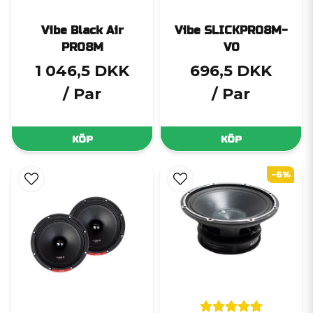
Vibe Black Air
Vibe SLICKPRO8M-
PRO8M
V0
1 046,5 DKK
696,5 DKK
/ Par
/ Par
KÖP
KÖP
-6%