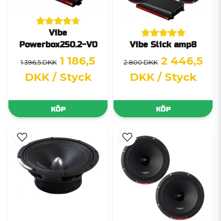
Vibe
Powerbox250.2-V0
Vibe Slick amp8
1 186,5
2 446,5
1 396,5 DKK
2 800 DKK
DKK
/ Styck
DKK
/ Styck
KÖP
KÖP