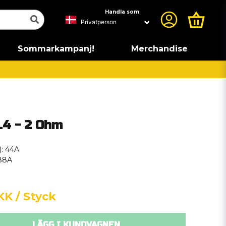
Handla som
Sommarkampanj!
Merchandise
.4 - 2 Ohm
: 44A
88A
KK
/ Styck
LÄGG I KUNDVAGNEN