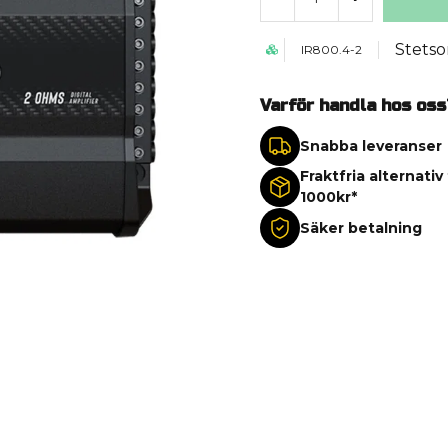
Stets
IR800.4-2
Varför handla hos oss
Snabba leveranser
Fraktfria alternativ
1000kr*
Säker betalning