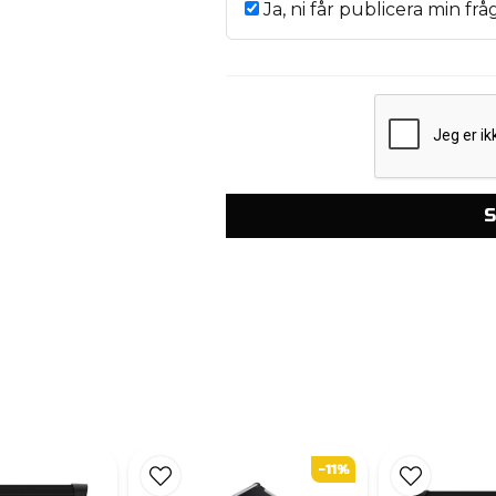
Ja, ni får publicera min frå
S
-11%