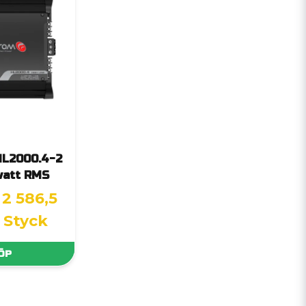
HL2000.4-2
watt RMS
2 586,5
/ Styck
ÖP