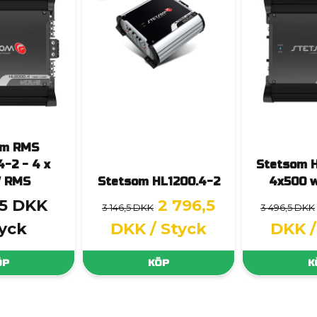
om RMS
-2 - 4 x
Stetsom 
 RMS
Stetsom HL1200.4-2
4x500 
,5 DKK
2 796,5
3 146,5 DKK
3 496,5 DKK
tyck
DKK
/ Styck
DKK
ÖP
KÖP
K