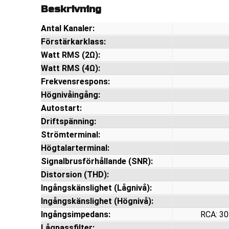
Beskrivning
Antal Kanaler:
Förstärkarklass:
Watt RMS (2Ω):
Watt RMS (4Ω):
Frekvensrespons:
Högnivåingång:
Autostart:
Driftspänning:
Strömterminal:
Högtalarterminal:
Signalbrusförhållande (SNR):
Distorsion (THD):
Ingångskänslighet (Lågnivå):
Ingångskänslighet (Högnivå):
Ingångsimpedans:
RCA: 3
Lågpassfilter: