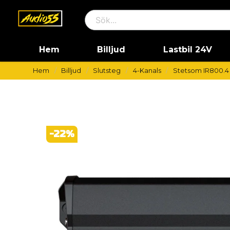
Hem
Billjud
Lastbil 24V
Hem
Billjud
Slutsteg
4-Kanals
Stetsom IR800.4
-
22
%