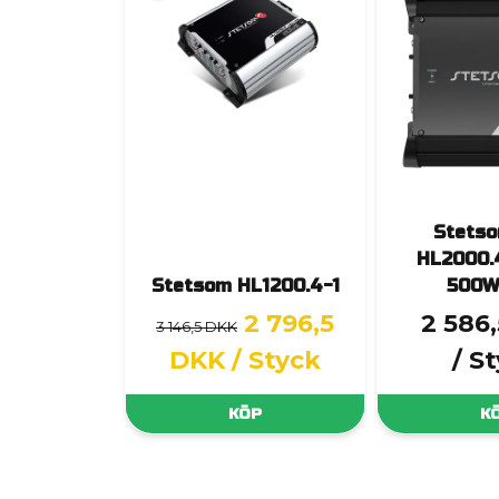
Stets
HL2000.4
Stetsom HL1200.4-1
500W
2 796,5
2 586
3 146,5 DKK
DKK
/ Styck
/ S
KÖP
K