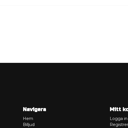
Navigera
Mitt k
Hem
Logga in
Billjud
Registrer