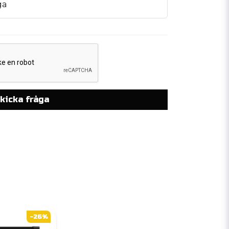
ga
kicka fråga
-26%