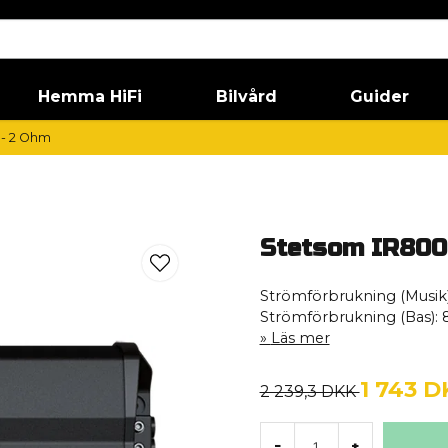
Hemma HiFi
Bilvård
Guider
 - 2 Ohm
Stetsom IR800
Strömförbrukning (Musik)
Strömförbrukning (Bas): 
Läs mer
1 743 D
2 239,3 DKK
-
+