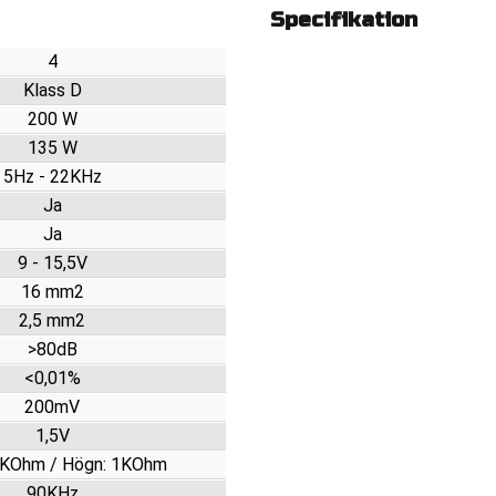
Specifikation
4
Klass D
200 W
135 W
5Hz - 22KHz
Ja
Ja
9 - 15,5V
16 mm2
2,5 mm2
>80dB
<0,01%
200mV
1,5V
0KOhm / Högn: 1KOhm
90KHz