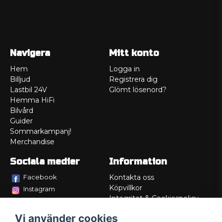
Navigera
Mitt konto
Hem
Logga in
Billjud
Registrera dig
Lastbil 24V
Glömt lösenord?
Hemma HiFi
Bilvård
Guider
Sommarkampanj!
Merchandise
Sociala medier
Information
Facebook
Kontakta oss
Köpvillkor
Instagram
Integritet & Cookiespolicy
TikTok
Retur
Vi använder cookies
Service/Garanti