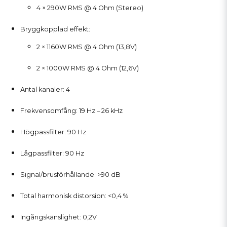
4 × 290W RMS @ 4 Ohm (Stereo)
Bryggkopplad effekt:
2 × 1160W RMS @ 4 Ohm (13,8V)
2 × 1000W RMS @ 4 Ohm (12,6V)
Antal kanaler: 4
Frekvensomfång: 19 Hz – 26 kHz
Högpassfilter: 90 Hz
Lågpassfilter: 90 Hz
Signal/brusförhållande: >90 dB
Total harmonisk distorsion: <0,4 %
Ingångskänslighet: 0,2V