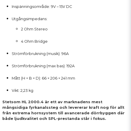
Inspänningsområde: 9V – 15V DC
Utgångsimpedans:
2 Ohm Stereo
4 Ohm Bridge
Strömförbrukning (musik): 96A
Strömförbrukning (max bas): 192A
Mått (H × B × D): 66 × 206 × 241 mm
Vikt: 2,23 kg
Stetsom HL 2000.4 är ett av marknadens mest
mångsidiga fyrkanalssteg och levererar kraft nog för allt
från extrema hornsystem till avancerade dörrbyggen där
både ljudkvalitet och SPL-prestanda står i fokus.