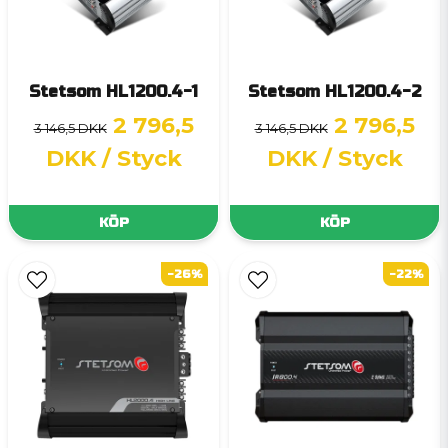
Stetsom HL1200.4-1
Stetsom HL1200.4-2
2 796,5
2 796,5
3 146,5 DKK
3 146,5 DKK
DKK
/ Styck
DKK
/ Styck
KÖP
KÖP
-26%
-22%