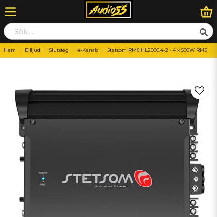
Hem
Billjud
Slutsteg
4-Kanals
Stetsom RMS HL2000.4-2 - 4 x 500W RMS