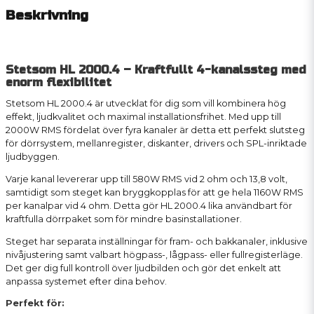
Beskrivning
Stetsom HL 2000.4 – Kraftfullt 4-kanalssteg med
enorm flexibilitet
Stetsom HL 2000.4 är utvecklat för dig som vill kombinera hög
effekt, ljudkvalitet och maximal installationsfrihet. Med upp till
2000W RMS fördelat över fyra kanaler är detta ett perfekt slutsteg
för dörrsystem, mellanregister, diskanter, drivers och SPL-inriktade
ljudbyggen.
Varje kanal levererar upp till 580W RMS vid 2 ohm och 13,8 volt,
samtidigt som steget kan bryggkopplas för att ge hela 1160W RMS
per kanalpar vid 4 ohm. Detta gör HL 2000.4 lika användbart för
kraftfulla dörrpaket som för mindre basinstallationer.
Steget har separata inställningar för fram- och bakkanaler, inklusive
nivåjustering samt valbart högpass-, lågpass- eller fullregisterläge.
Det ger dig full kontroll över ljudbilden och gör det enkelt att
anpassa systemet efter dina behov.
Perfekt för: