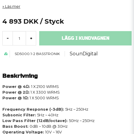
Läs mer
4 893 DKK
/ Styck
LÄGG I KUNDVAGNEN
-
+
SounDigital
SD5000.1-2 BASSTRONIK
Beskrivning
Power @ 4Ω:
1 X 2100 WRMS
Power @ 2Ω:
1 X 3300 WRMS
Power @ 1Ω:
1 X 5000 WRMS
Frequency Response (-3dB):
5Hz ~ 250Hz
Subsonic Filter:
5Hz ~ 40Hz
Low Pass Filter (12dB/octave):
50Hz ~ 250Hz
Bass Boost:
0dB ~ 10dB @ 30Hz
Operating Voltage:
10V ~ 16V