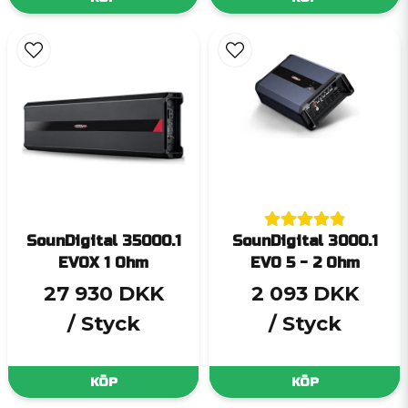
SounDigital 35000.1
SounDigital 3000.1
EVOX 1 Ohm
EVO 5 - 2 Ohm
27 930 DKK
2 093 DKK
/ Styck
/ Styck
KÖP
KÖP