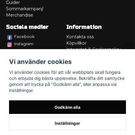
Guider
Sommarkampanj!
Merchandise
Sociala medier
Information
Facebook
Kontakta oss
Köpvillkor
Instagram
Integritet & Cookiespolicy
TikTok
Retur
Vi använder cookies
Service/Garanti
Felsökningsguider
Vi använder cookies för att vår webbplats skall fungera
Lådritning
och erbjuda dig bästa upplevelse. Bekräfta ditt samtycke
Om oss
genom att trycka på "Godkänn alla", eller anpassa via
inställningar.
Godkänn alla
Inställningar