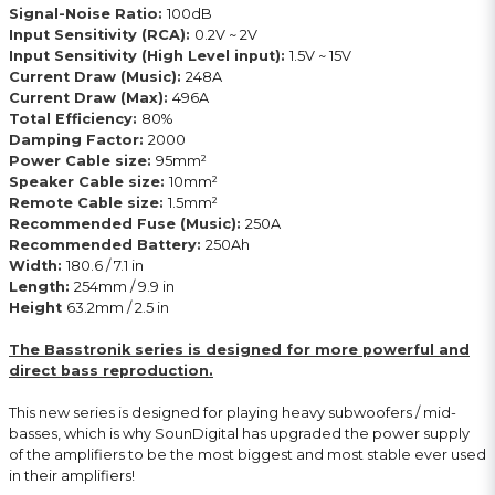
Signal-Noise Ratio:
100dB
Input Sensitivity (RCA):
0.2V ~ 2V
Input Sensitivity (High Level input):
1.5V ~ 15V
Current Draw (Music):
248A
Current Draw (Max):
496A
Total Efficiency:
80%
Damping Factor:
2000
Power Cable size:
95mm²
Speaker Cable size:
10mm²
Remote Cable size:
1.5mm²
Recommended Fuse (Music):
250A
Recommended Battery:
250Ah
Width:
180.6 / 7.1 in
Length:
254mm / 9.9 in
Height
63.2mm / 2.5 in
The Basstronik series is designed for more powerful and
direct bass reproduction.
This new series is designed for playing heavy subwoofers / mid-
basses, which is why SounDigital has upgraded the power supply
of the amplifiers to be the most biggest and most stable ever used
in their amplifiers!