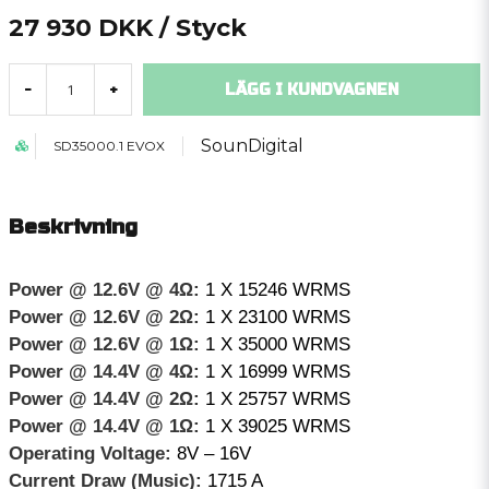
27 930 DKK
/ Styck
LÄGG I KUNDVAGNEN
-
+
SounDigital
SD35000.1 EVOX
Beskrivning
Power @ 12.6V @ 4Ω:
1 X 15246 WRMS
Power @ 12.6V @ 2Ω:
1 X 23100 WRMS
Power @ 12.6V @ 1Ω:
1 X 35000 WRMS
Power @ 14.4V @ 4Ω:
1 X 16999 WRMS
Power @ 14.4V @ 2Ω:
1 X 25757 WRMS
Power @ 14.4V @ 1Ω:
1 X 39025 WRMS
Operating Voltage:
8V – 16V
Current Draw (Music):
1715 A