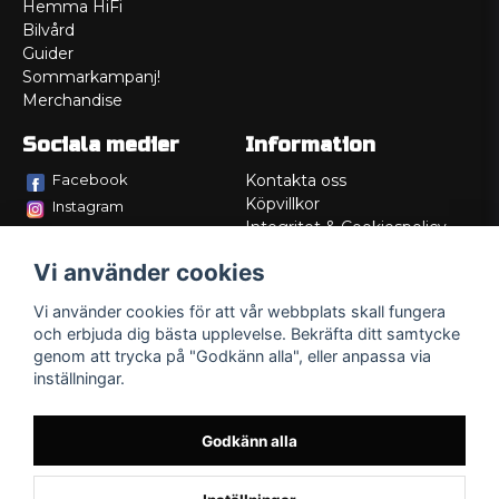
Hemma HiFi
Bilvård
Guider
Sommarkampanj!
Merchandise
Sociala medier
Information
Facebook
Kontakta oss
Köpvillkor
Instagram
Integritet & Cookiespolicy
TikTok
Retur
Vi använder cookies
Service/Garanti
Felsökningsguider
Vi använder cookies för att vår webbplats skall fungera
Lådritning
och erbjuda dig bästa upplevelse. Bekräfta ditt samtycke
Om oss
genom att trycka på "Godkänn alla", eller anpassa via
inställningar.
Godkänn alla