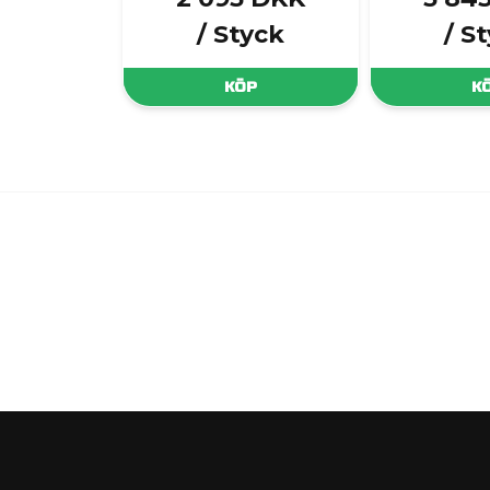
/ Styck
/ S
KÖP
K