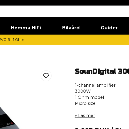
Hemma HiFi
Bilvård
Guider
EVO 6 - 1 Ohm
SounDigital 30
1-channel amplifier
3000W
1 Ohm model
Micro size
Läs mer