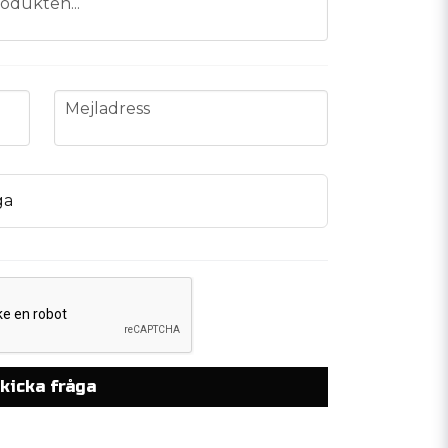
odukten...
email
Mejladress
ga
kicka fråga