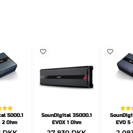
al 5000.1
SounDigital 35000.1
SounDigi
- 2 Ohm
EVOX 1 Ohm
EVO 5 
3 DKK
27 930 DKK
2 09