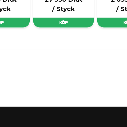
tyck
/ Styck
/ S
ÖP
KÖP
K