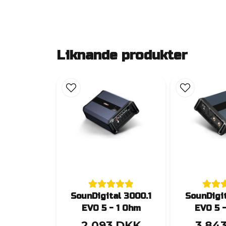
Liknande produkter
SounDigital 3000.1
SounDigit
EVO 5 - 1 Ohm
EVO 5 
2 093 DKK
3 84