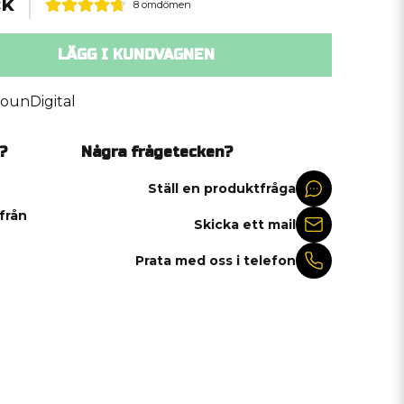
ck
8 omdömen
LÄGG I KUNDVAGNEN
ounDigital
?
Några frågetecken?
Ställ en produktfråga
 från
Skicka ett mail
Prata med oss i telefon