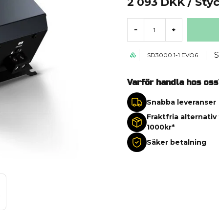
2 093 DKK
/ Sty
-
+
S
SD3000.1-1 EVO6
Varför handla hos oss
Snabba leveranser
Fraktfria alternativ
1000kr*
Säker betalning