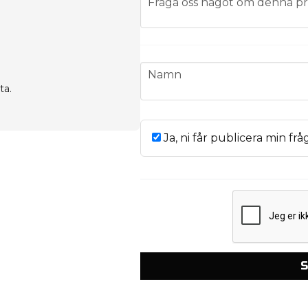
Fråga oss något om denna pr
name
Namn
ta.
Ja, ni får publicera min frå
S