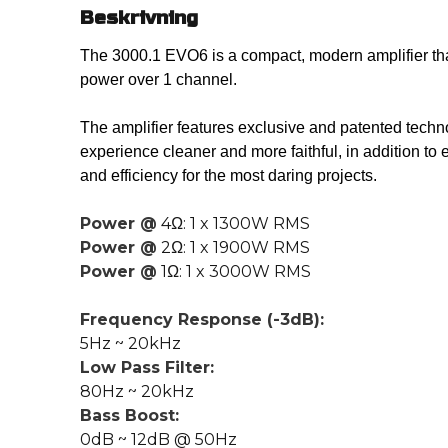
Beskrivning
The 3000.1 EVO6 is a compact, modern amplifier t
power over 1 channel.
The amplifier features exclusive and patented tech
experience cleaner and more faithful, in addition to
and efficiency for the most daring projects.
Power @
4Ω: 1 x 1300W RMS
Power @
2Ω: 1 x 1900W RMS
Power @
1Ω: 1 x 3000W RMS
Frequency Response (-3dB):
5Hz ~ 20kHz
Low Pass Filter:
80Hz ~ 20kHz
Bass Boost:
0dB ~ 12dB @ 50Hz