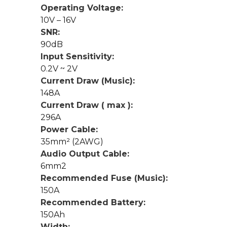
Operating Voltage:
10V – 16V
SNR:
90dB
Input Sensitivity:
0.2V ~ 2V
Current Draw (Music):
148A
Current Draw ( max ):
296A
Power Cable:
35mm² (2AWG)
Audio Output Cable:
6mm2
Recommended Fuse (Music):
150A
Recommended Battery:
150Ah
Width: