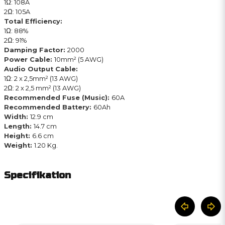
1Ω: 108A
2Ω: 105A
Total Efficiency:
1Ω: 88%
2Ω: 91%
Damping Factor:
2000
Power Cable:
10mm² (5 AWG)
Audio Output Cable:
1Ω: 2 x 2,5mm² (13 AWG)
2Ω: 2 x 2,5 mm² (13 AWG)
Recommended Fuse (Music):
60A
Recommended Battery:
60Ah
Width:
12.9 cm
Length:
14.7 cm
Height:
6.6 cm
Weight:
1.20 Kg.
Specifikation