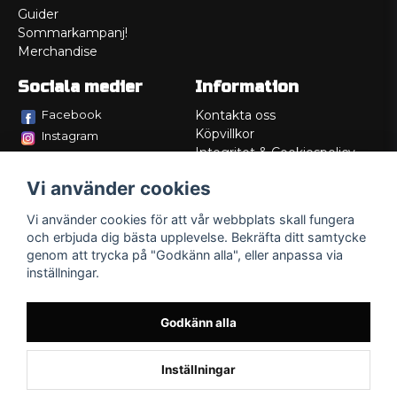
Guider
Sommarkampanj!
Merchandise
Sociala medier
Information
Facebook
Kontakta oss
Köpvillkor
Instagram
Integritet & Cookiespolicy
TikTok
Retur
Vi använder cookies
Service/Garanti
Felsökningsguider
Vi använder cookies för att vår webbplats skall fungera
Lådritning
och erbjuda dig bästa upplevelse. Bekräfta ditt samtycke
Om oss
genom att trycka på "Godkänn alla", eller anpassa via
inställningar.
Godkänn alla
Inställningar