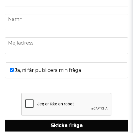
name
Namn
email
Mejladress
Ja, ni får publicera min fråga
Skicka fråga