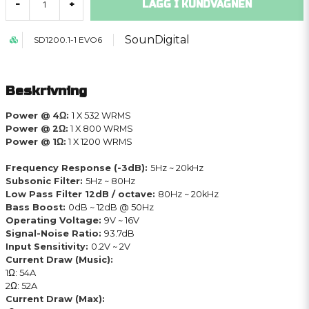
LÄGG I KUNDVAGNEN
-
+
SounDigital
SD1200.1-1 EVO6
Beskrivning
Power @ 4Ω:
1 X 532 WRMS
Power @ 2Ω:
1 X 800 WRMS
Power @ 1Ω:
1 X 1200 WRMS
Frequency Response (-3dB):
5Hz ~ 20kHz
Subsonic Filter:
5Hz ~ 80Hz
Low Pass Filter 12dB / octave:
80Hz ~ 20kHz
Bass Boost:
0dB ~ 12dB @ 50Hz
Operating Voltage:
9V ~ 16V
Signal-Noise Ratio:
93.7dB
Input Sensitivity:
0.2V ~ 2V
Current Draw (Music):
1Ω: 54A
2Ω: 52A
Current Draw (Max):