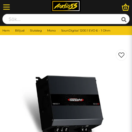
Hem
Billjud
Slutsteg
Mono
SounDigital 1200.1 EVO 6 - 1 Ohm