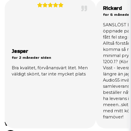
Rickard
for 6 måneder
SANSLÖST lite
öppnade pake
fått fel steg 
Alltså förstå
komma så myc
Jesper
minimal pryl:
for 2 måneder siden
1200.1? (Kör
Bra kvalitet, förvånansvärt litet. Men
Visst - lever
väldigt skönt, tar inte mycket plats
längre än ja
Audio55 invä
samleverans,
beställer nått
ha leverans i 
meeen...skit
med mitt köp
framöver!
Varför handla hos oss?