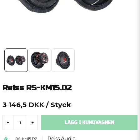
Reiss RS-KM15.D2
3 146,5 DKK
/ Styck
LÄGG I KUNDVAGNEN
-
+
Reiss Audio
RS-KM15.D2