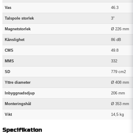
Vas
46.3
Talspole storlek
3"
Magnetstorlek
Ø 226 mm
Känslighet
86 dB
CMS
49.8
MMS
332
SD
779 cm2
Yttre diameter
Ø 408 mm
Inbyggnadsdjup
206 mm
Monteringshål
Ø 353 mm
Vikt
14,5 kg
Specifikation