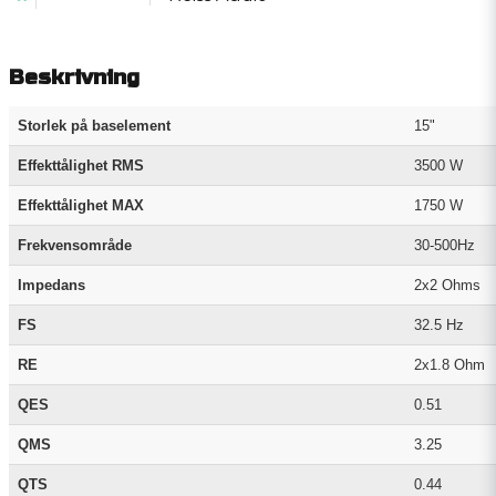
Beskrivning
Storlek på baselement
15"
Effekttålighet RMS
3500 W
Effekttålighet MAX
1750 W
Frekvensområde
30-500Hz
Impedans
2x2 Ohms
FS
32.5 Hz
RE
2x1.8 Ohm
QES
0.51
QMS
3.25
QTS
0.44