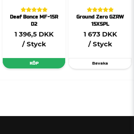
Deaf Bonce MF-15R
Ground Zero GZRW
D2
15XSPL
1 396,5 DKK
1 673 DKK
/ Styck
/ Styck
KÖP
Bevaka