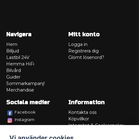
Navigera
Mitt konto
Hem
Logga in
Billjud
Registrera dig
Lastbil 24V
Glömt lösenord?
Hemma HiFi
Bilvård
Guider
Sommarkampanj!
Merchandise
Sociala medier
Information
Facebook
Kontakta oss
Köpvillkor
Instagram
Integritet & Cookiespolicy
TikTok
Retur
Vi använder cookies
Service/Garanti