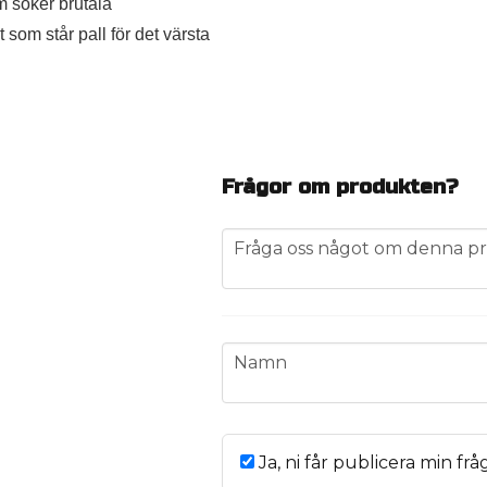
m söker brutala
 som står pall för det värsta
Frågor om produkten?
question
Fråga oss något om denna pr
name
Namn
Ja, ni får publicera min frå