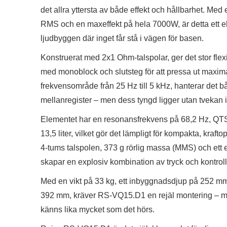
det allra yttersta av både effekt och hållbarhet. Med
RMS och en maxeffekt på hela 7000W, är detta ett e
ljudbyggen där inget får stå i vägen för basen.
Konstruerat med 2x1 Ohm-talspolar, ger det stor flexib
med monoblock och slutsteg för att pressa ut maxim
frekvensområde från 25 Hz till 5 kHz, hanterar det 
mellanregister – men dess tyngd ligger utan tvekan i
Elementet har en resonansfrekvens på 68,2 Hz, QTS
13,5 liter, vilket gör det lämpligt för kompakta, kraf
4-tums talspolen, 373 g rörlig massa (MMS) och ett
skapar en explosiv kombination av tryck och kontroll
Med en vikt på 33 kg, ett inbyggnadsdjup på 252 mm
392 mm, kräver RS-VQ15.D1 en rejäl montering – m
känns lika mycket som det hörs.