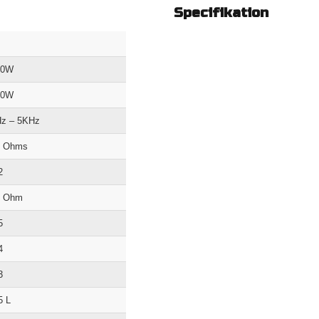
Specifikation
00W
00W
z – 5KHz
2 Ohms
2
2 Ohm
5
4
3
5 L