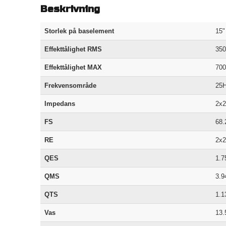
Beskrivning
Storlek på baselement
15"
Effekttålighet RMS
35
Effekttålighet MAX
70
Frekvensområde
25H
Impedans
2x
FS
68.
RE
2x
QES
1.7
QMS
3.9
QTS
1.1
Vas
13.