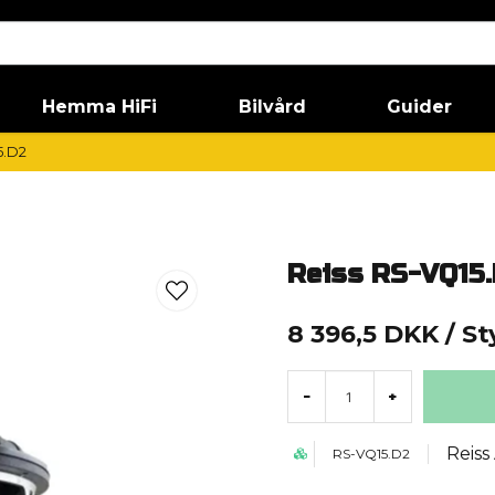
Hemma HiFi
Bilvård
Guider
5.D2
Reiss RS-VQ15
8 396,5 DKK
/ S
-
+
Reiss
RS-VQ15.D2