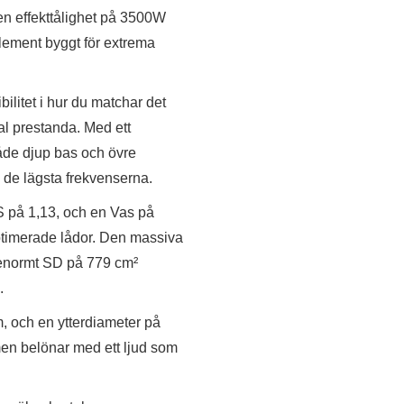
 en effekttålighet på 3500W
lement byggt för extrema
ilitet i hur du matchar det
al prestanda. Med ett
både djup bas och övre
 de lägsta frekvenserna.
 på 1,13, och en Vas på
toptimerade lådor. Den massiva
 enormt SD på 779 cm²
.
, och en ytterdiameter på
en belönar med ett ljud som