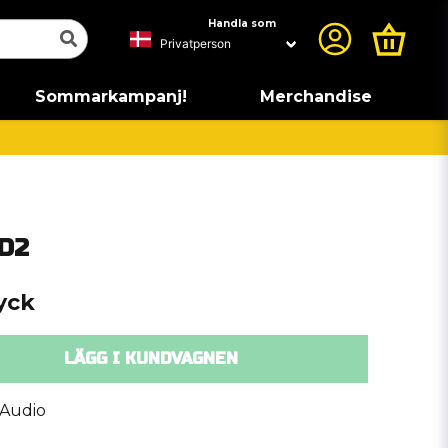
Handla som
Sommarkampanj!
Merchandise
.D2
tyck
LÄGG I KUNDVAGNEN
 Audio