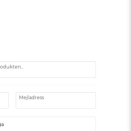
odukten...
email
Mejladress
ga