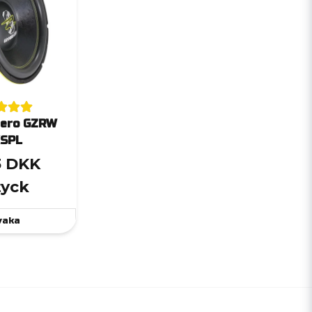
Zero GZRW
XSPL
3 DKK
tyck
vaka