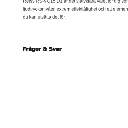
Reiss RS-VQ15.D1 är det självklara valet för dig so
ljudtrycksnivåer, extrem effekttålighet och ett element
du kan utsätta det för.
Frågor & Svar