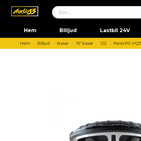
Hem
Billjud
Lastbil 24V
Hem
Billjud
Basar
15" basar
D2
Reiss RS-VQ1