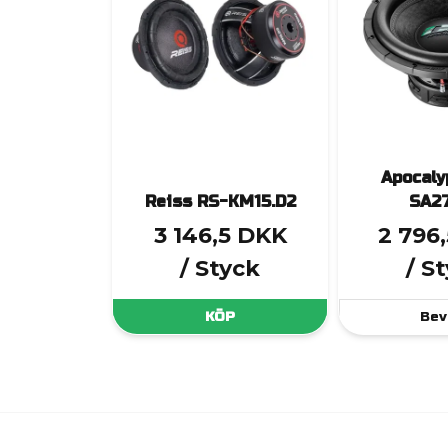
Apocaly
Reiss RS-KM15.D2
SA2
3 146,5 DKK
2 796
/ Styck
/ S
KÖP
Bev