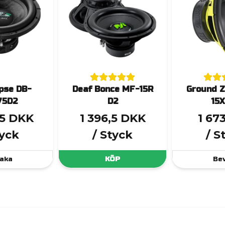
pse DB-
Deaf Bonce MF-15R
Ground 
75D2
D2
15
,5 DKK
1 396,5 DKK
1 67
tyck
/ Styck
/ S
aka
KÖP
Be