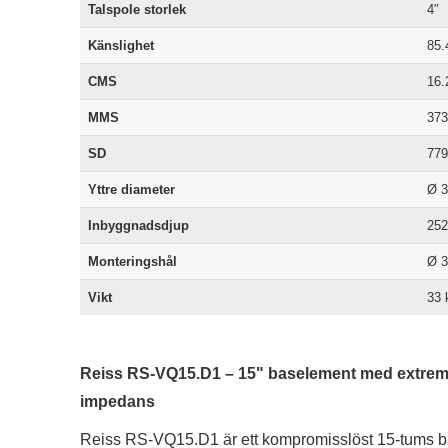
Talspole storlek
4″
Känslighet
85.
CMS
16.
MMS
373
SD
77
Yttre diameter
Ø 
Inbyggnadsdjup
25
Monteringshål
Ø 
Vikt
33 
Reiss RS-VQ15.D1 – 15" baselement med extrem
impedans
Reiss RS-VQ15.D1 är ett kompromisslöst 15-tums b