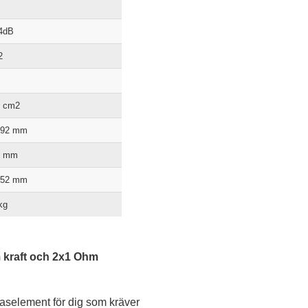
4dB
2
9 cm2
392 mm
2 mm
352 mm
kg
 kraft och 2x1 Ohm
aselement för dig som kräver